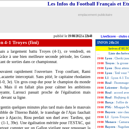
Les Infos du Football Français et E
emplacement publicitaire
publié le
19/08/2022 à 22h48
LiveScore
-
clubs 
n 4-1 Troyes (fini)
INFOS 24h/24
brèves d'AUJ
...
ais a largement battu Troyes (4-1), ce vendredi, en
Liste des brèv
...
Grâce à une bien meilleure seconde période, les Gones
Lyon
: Cherki jus
19/08
ant de sorties dans ce championnat.
Troyes
: la gross
19/08
Lyon
: Bosz atte
19/08
uvaient rapidement l'ouverture. Trop confiant, Rami
Lyon
: Tetê veut 
19/08
acazette interceptait. Sans pitié, le capitaine rhodanien
L1
: Lyon 4-1 Tro
19/08
 (1-0, 3e). Un gros coup dur pour le champion du monde
Real
: l'hommage
19/08
ns. Mais il en fallait plus pour calmer les ambitions
Leicester
: Rodge
19/08
oyante, Larouci passait proche de l'égalisation mais
Real
: accord ave
19/08
 devant sa ligne.
Real
: Hojbjerg d
19/08
Barça
: l'offre 
19/08
 argentin quelques minutes plus tard mais dans le mauvais
PSG
: Mbappé-Ne
19/08
dribble de Thierno Baldé, le transfuge de l'Ajax fauchait
Bayern
: une cla
19/08
L1
: Lyon-Troyes
ace à Ajaccio, Riou perdait son duel avec Tardieu, qui
19/08
Monaco
: Camara 
19/08
 (1-1, 39e). Une égalisation méritée pour l'ESTAC, qui
Bayern
: Nagels
19/08
surtout compter sur un Gallon vigilant pour repousser la