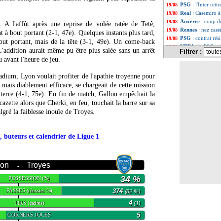
PSG
: l'Inter ret
19/08
Real
: Casemiro à
19/08
Auxerre
: coup d
19/08
t. A l'affût après une reprise de volée ratée de Tetê,
Rennes
: nez cas
19/08
t à bout portant (2-1, 47e). Quelques instants plus tard,
PSG
: contrat rés
19/08
bout portant, mais de la tête (3-1, 49e). Un come-back
UEFA
: le PSG et
19/08
L'addition aurait même pu être plus salée sans un arrêt
Filtrer :
West Ham
: Areo
19/08
avant l'heure de jeu.
Tottenham
: Ndom
19/08
Nice
: la frustrat
19/08
ium, Lyon voulait profiter de l'apathie troyenne pour
Liverpool
: Suare
19/08
t mais diablement efficace, se chargeait de cette mission
PSG
: Milan jett
19/08
terre (4-1, 75e). En fin de match, Gallon empêchait la
Tottenham
: Cont
19/08
azette alors que Cherki, en feu, touchait la barre sur sa
Leicester
: Fofan
19/08
lgré la faiblesse inouïe de Troyes.
PSG
: Paredes à l
19/08
Atalanta
: Soppy, 
19/08
Man Utd
: Ten H
19/08
, buteurs et calendrier de Ligue 1
Nantes
: Aurier a
19/08
OM
: l'Atalanta,
19/08
PSG
: Gueye veut 
19/08
yon
Troyes
Rennes
: Gboho v
19/08
-
Real
: Casemiro 
19/08
34 %
POSSESSION
(%)
Nice
: Daniliuc ve
19/08
PSG
: le futur d
19/08
PASSES
374
(réussies %)
(82 %)
Man City
: Silva
19/08
TIRS
4
(cadrés)
(1)
PSG
: les penalti
19/08
Liverpool
: Klop
CORNERS JOUES
5
19/08