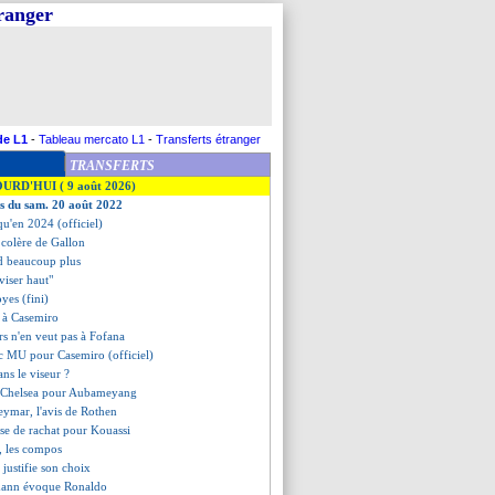
tranger
de L1
-
Tableau mercato L1
-
Transferts étranger
TRANSFERTS
OURD'HUI ( 9 août 2026)
es du sam. 20 août 2022
qu'en 2024 (officiel)
e colère de Gallon
nd beaucoup plus
"viser haut"
yes (fini)
 à Casemiro
rs n'en veut pas à Fofana
c MU pour Casemiro (officiel)
ans le viseur ?
de Chelsea pour Aubameyang
ymar, l'avis de Rothen
use de rachat pour Kouassi
, les compos
justifie son choix
mann évoque Ronaldo