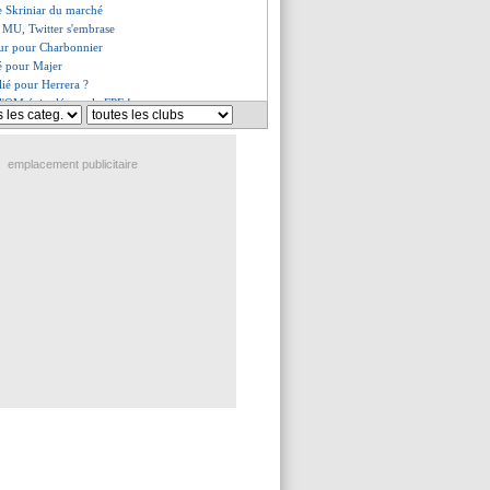
ire Skriniar du marché
 MU, Twitter s'embrase
ur pour Charbonnier
sé pour Majer
ilié pour Herrera ?
 l'OM épinglés par le FPF !
la heureux de retrouver Kehrer
bélé prêté à Naples (officiel)
ion de Todibo
emplacement publicitaire
z conseille Nuñez
e l'éponge pour Diallo
e et son altercation avec Tuchel
a écarté par Rodgers
a Juve, c'est bloqué...
c'est fait (officiel)
ag encore ferme pour Ronaldo
 dit non
 Ünder en réflexion
être libéré...
endu à Bruges (officiel)
absent du groupe
rs la Serie A ?
e Neymar, Galtier répond
, porte définitivement fermée
es, Galtier assume ses choix
p fracasse Agbonlahor !