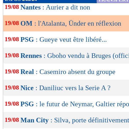
de
19/08
Nantes
: Aurier a dit non
lecture
19/08
OM
: l'Atalanta, Ünder en réflexion
OK
19/08
PSG
: Gueye veut être libéré...
19/08
Rennes
: Gboho vendu à Bruges (offic
19/08
Real
: Casemiro absent du groupe
19/08
Nice
: Daniliuc vers la Serie A ?
19/08
PSG
: le futur de Neymar, Galtier rép
19/08
Man City
: Silva, porte définitivemen