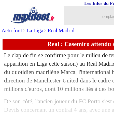
Les Infos du F
19/08
PSG
: le point mercato de Galtier
emplac
19/08
Inter
: Casadei vendu à Chelsea (offici
>
>
Actu foot
La Liga
Real Madrid
19/08
PSG
: Mbappé-Neymar, Galtier très cl
Real : Casemiro attendu 
19/08
Real
: Casemiro, Ancelotti confirme s
Le clap de fin se confirme pour le milieu de t
apparition en Liga cette saison) au Real Madri
19/08
Man Utd
: Antony, l'Ajax a refusé 80 
du quotidien madrilène Marca, l'international b
19/08
direction de Manchester United dans le cadre d
OM
: Rami présente la machine Kabo
millions d'euros, dont 10 millions liés à des b
19/08
PSG
: le contrat de Mbappé, la Liga e
De son côté, l'ancien joueur du FC Porto s'est
19/08
Villarreal
: Cavani, c'est imminent
Devils concernant un contrat 4 ans, avec une 