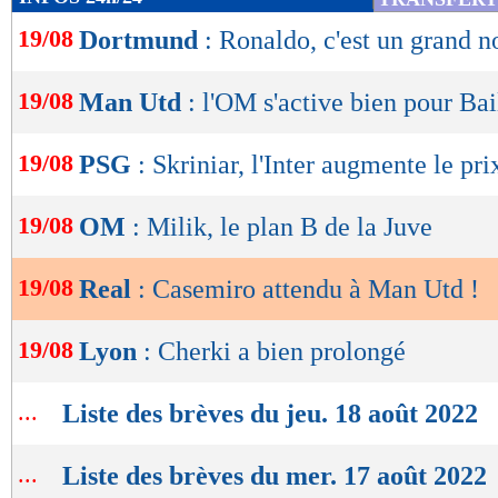
de
19/08
Dortmund
: Ronaldo, c'est un grand n
lecture
OK
19/08
Man Utd
: l'OM s'active bien pour Bai
19/08
PSG
: Skriniar, l'Inter augmente le prix
19/08
OM
: Milik, le plan B de la Juve
19/08
Real
: Casemiro attendu à Man Utd !
19/08
Lyon
: Cherki a bien prolongé
...
Liste des brèves du jeu. 18 août 2022
...
Liste des brèves du mer. 17 août 2022