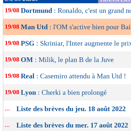
de
19/08
Dortmund
: Ronaldo, c'est un grand n
lecture
OK
19/08
Man Utd
: l'OM s'active bien pour Bai
19/08
PSG
: Skriniar, l'Inter augmente le prix
19/08
OM
: Milik, le plan B de la Juve
19/08
Real
: Casemiro attendu à Man Utd !
19/08
Lyon
: Cherki a bien prolongé
...
Liste des brèves du jeu. 18 août 2022
...
Liste des brèves du mer. 17 août 2022