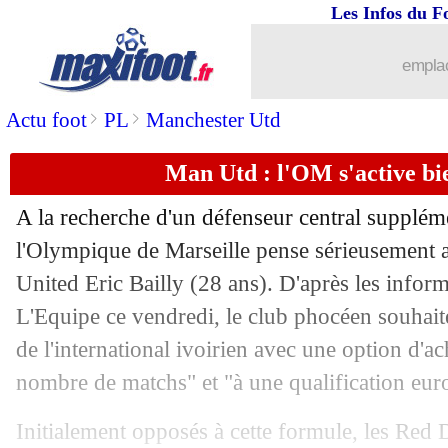
Les Infos du F
19/08
PSG
: le point mercato de Galtier
emplac
19/08
Inter
: Casadei vendu à Chelsea (offici
>
>
Actu foot
PL
Manchester Utd
19/08
PSG
: Mbappé-Neymar, Galtier très cl
Man Utd : l'OM s'active bi
19/08
Real
: Casemiro, Ancelotti confirme s
A la recherche d'un défenseur central suppléme
l'Olympique de Marseille pense sérieusement 
19/08
Man Utd
: Antony, l'Ajax a refusé 80 
United Eric Bailly (28 ans). D'après les infor
19/08
L'Equipe ce vendredi, le club phocéen souhait
OM
: Rami présente la machine Kabo
de l'international ivoirien avec une option d'ach
19/08
PSG
: le contrat de Mbappé, la Liga e
nombre de matchs" et "à une qualification eur
19/08
Villarreal
: Cavani, c'est imminent
Initialement opposés à cette formule, les Red 