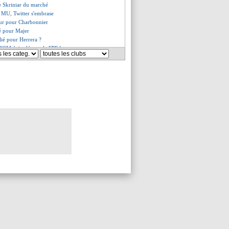
ire Skriniar du marché
 MU, Twitter s'embrase
ur pour Charbonnier
sé pour Majer
ilié pour Herrera ?
 l'OM épinglés par le FPF !
la heureux de retrouver Kehrer
bélé prêté à Naples (officiel)
ion de Todibo
z conseille Nuñez
e l'éponge pour Diallo
e et son altercation avec Tuchel
a écarté par Rodgers
a Juve, c'est bloqué...
c'est fait (officiel)
ag encore ferme pour Ronaldo
 dit non
 Ünder en réflexion
être libéré...
endu à Bruges (officiel)
absent du groupe
rs la Serie A ?
e Neymar, Galtier répond
, porte définitivement fermée
es, Galtier assume ses choix
p fracasse Agbonlahor !