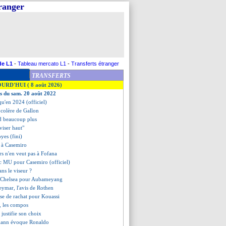
tranger
de L1
-
Tableau mercato L1
-
Transferts étranger
TRANSFERTS
OURD'HUI ( 8 août 2026)
es du sam. 20 août 2022
qu'en 2024 (officiel)
e colère de Gallon
nd beaucoup plus
"viser haut"
yes (fini)
 à Casemiro
rs n'en veut pas à Fofana
c MU pour Casemiro (officiel)
ans le viseur ?
de Chelsea pour Aubameyang
ymar, l'avis de Rothen
use de rachat pour Kouassi
, les compos
justifie son choix
mann évoque Ronaldo