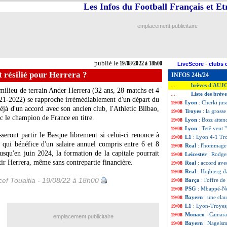
Les Infos du Football Français et E
emplacement publicitaire
publié le
19/08/2022 à 18h00
LiveScore
-
clubs 
 résilié pour Herrera ?
INFOS 24h/24
brèves d'AUJ
...
e milieu de terrain Ander Herrera (32 ans, 28 matchs et 4
Liste des brèv
...
021-2022) se rapproche irrémédiablement d'un départ du
Lyon
: Cherki jus
19/08
éjà d'un accord avec son ancien club, l'Athletic Bilbao,
Troyes
: la gross
19/08
ec le champion de France en titre.
Lyon
: Bosz atte
19/08
Lyon
: Tetê veut 
19/08
sseront partir le Basque librement si celui-ci renonce à
L1
: Lyon 4-1 Tro
19/08
 qui bénéfice d'un salaire annuel compris entre 6 et 8
Real
: l'hommage
19/08
usqu'en juin 2024, la formation de la capitale pourrait
Leicester
: Rodge
19/08
tir Herrera, même sans contrepartie financière.
Real
: accord ave
19/08
Real
: Hojbjerg d
19/08
ef Touaitia - 19/08/22 à 18h00
Barça
: l'offre 
19/08
PSG
: Mbappé-Ne
19/08
Bayern
: une cla
19/08
L1
: Lyon-Troyes
19/08
Monaco
: Camara 
19/08
emplacement publicitaire
Bayern
: Nagels
19/08