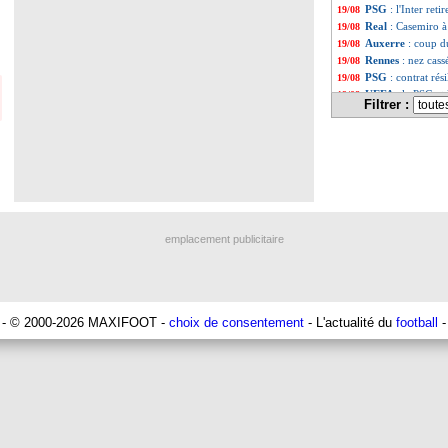
PSG
: l'Inter ret
19/08
Real
: Casemiro à
19/08
Auxerre
: coup d
19/08
Rennes
: nez cas
19/08
PSG
: contrat rés
19/08
UEFA
: le PSG et
19/08
Filtrer :
West Ham
: Areo
19/08
Tottenham
: Ndom
19/08
Nice
: la frustrat
19/08
Liverpool
: Suare
19/08
PSG
: Milan jett
19/08
Tottenham
: Cont
19/08
Leicester
: Fofan
19/08
PSG
: Paredes à l
19/08
emplacement publicitaire
Atalanta
: Soppy, 
19/08
Man Utd
: Ten H
19/08
Nantes
: Aurier a
19/08
OM
: l'Atalanta,
19/08
PSG
: Gueye veut 
19/08
- © 2000-2026 MAXIFOOT -
choix de consentement
- L'actualité du
football
-
Rennes
: Gboho v
19/08
Real
: Casemiro 
19/08
Nice
: Daniliuc ve
19/08
PSG
: le futur d
19/08
Man City
: Silva
19/08
PSG
: les penalti
19/08
Liverpool
: Klop
19/08