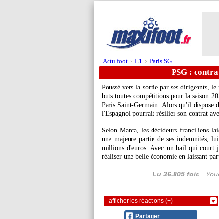
Actu foot
L1
Paris SG
>
>
PSG : contrat
Poussé vers la sortie par ses dirigeants, l
buts toutes compétitions pour la saison 2
Paris Saint-Germain. Alors qu'il dispose d
l'Espagnol pourrait résilier son contrat av
Selon Marca, les décideurs franciliens lai
une majeure partie de ses indemnités, lui
millions d'euros. Avec un bail qui court j
réaliser une belle économie en laissant par
Lu 36.805 fois
- Youc
afficher les réactions (+)
Partager