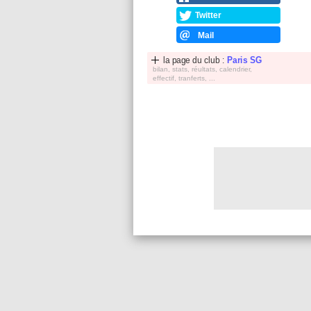
Twitter
Mail
la page du club :
Paris SG
bilan, stats, réultats, calendrier,
effectif, tranferts, ...