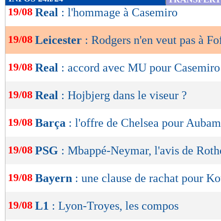
de
19/08
Real
: l'hommage à Casemiro
lecture
19/08
Leicester
: Rodgers n'en veut pas à Fo
OK
19/08
Real
: accord avec MU pour Casemiro (
19/08
Real
: Hojbjerg dans le viseur ?
19/08
Barça
: l'offre de Chelsea pour Auba
19/08
PSG
: Mbappé-Neymar, l'avis de Roth
19/08
Bayern
: une clause de rachat pour Ko
19/08
L1
: Lyon-Troyes, les compos