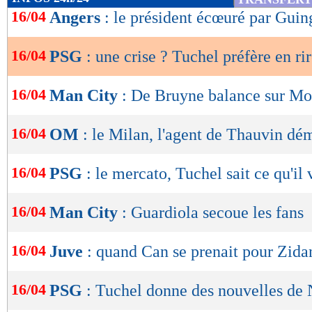
de
16/04
Angers
: le président écœuré par Gui
lecture
16/04
PSG
: une crise ? Tuchel préfère en ri
OK
16/04
Man City
: De Bruyne balance sur Mo
16/04
OM
: le Milan, l'agent de Thauvin dé
16/04
PSG
: le mercato, Tuchel sait ce qu'il 
16/04
Man City
: Guardiola secoue les fans
16/04
Juve
: quand Can se prenait pour Zidan
16/04
PSG
: Tuchel donne des nouvelles de