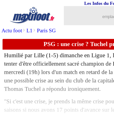
Les Infos du F
16/04
Barça
: Lenglet se régale avec Messi
emplac
16/04
Juve
: A. Pirlo - "une équipe désunie"
>
>
Actu foot
L1
Paris SG
16/04
Ajax
: un jeu extraordinaire pour Cape
PSG : une crise ? Tuchel pr
16/04
VIDEO
: le but de de Ligt en VO !
Humilié par Lille (1-5) dimanche en Ligue 1, 
16/04
LdC
: Juve 1-2 Ajax (Ajax qualifié)
tenter d'être officiellement sacré champion de
mercredi (19h) lors d'un match en retard de la
16/04
LdC
: Barça 3-0 Man Utd (Barça quali
une possible crise au sein du club de la capitale
Thomas Tuchel a répondu ironiquement.
16/04
OM
: Dugarry ne croit pas du tout au
"Si c'est une crise, je prends la même crise po
16/04
Betis
: Lo Celso dit merci au PSG
saisons si nous avons 17 points d'avance sur le