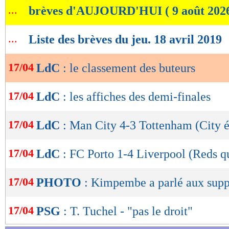
...
brèves d'AUJOURD'HUI ( 9 août 202
de
lecture
...
Liste des brèves du jeu. 18 avril 2019
OK
17/04
LdC
: le classement des buteurs
17/04
LdC
: les affiches des demi-finales
17/04
LdC
: Man City 4-3 Tottenham (City 
17/04
LdC
: FC Porto 1-4 Liverpool (Reds qu
17/04
PHOTO
: Kimpembe a parlé aux supp
17/04
PSG
: T. Tuchel - "pas le droit"