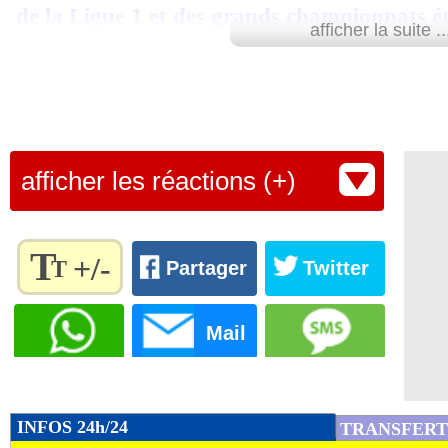
de la Ligue 1 et des grands championnats é
afficher la suite ..
Lu 17.665 fois
- Romain Rigaux -
afficher les réactions (+)
T
+/-
T
Partager
Twitter
Règlez la
taille du
Mail
texte
pour
l'adapter
à vos
INFOS 24h/24
TRANSFERT
préférences