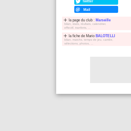
Twitter
Mail
la page du club :
Marseille
bilan, stats, réultats, calendrier,
effectif, tranferts, ...
la fiche de
Mario
BALOTELLI
bilan, matchs, temps de jeu, carriée,
sélections, photos, ...