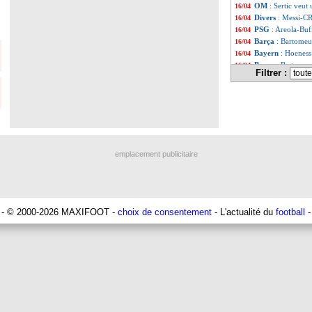
OM
: Sertic veut
16/04
Divers
: Messi-C
16/04
PSG
: Areola-Buf
16/04
Barça
: Bartomeu
16/04
Bayern
: Hoeness
16/04
Barça
: Bartomeu 
16/04
Filtrer :
OM
: Thauvin pr
16/04
Lille
: Pépé, une o
16/04
L1
: Puel ne ferm
16/04
LdC
: les conseil
15/04
Liste des brève
...
Liste des brèv
...
emplacement publicitaire
- © 2000-2026 MAXIFOOT -
choix de consentement
- L'actualité du
football
-