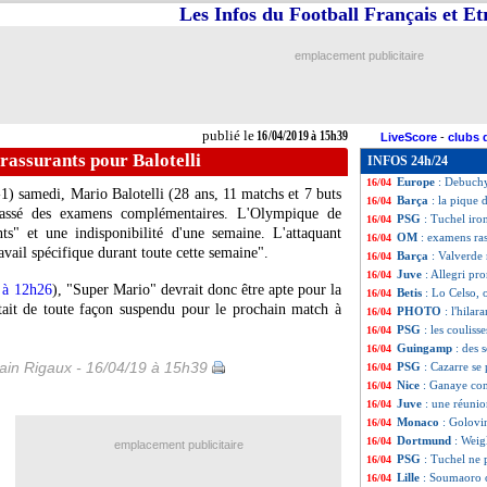
Les Infos du Football Français et E
Man City
: De B
16/04
OM
: le Milan, l
16/04
PSG
: le mercato,
16/04
emplacement publicitaire
Man City
: Guard
16/04
Juve
: quand Can 
16/04
PSG
: Tuchel do
16/04
Bayern
: 100 M€ 
16/04
publié le
16/04/2019 à 15h39
LiveScore
-
clubs 
PSG
: le club se
16/04
assurants pour Balotelli
INFOS 24h/24
Monaco
: la dire
16/04
Europe
: Debuchy
16/04
2-1) samedi,
Mario Balotelli
(28 ans, 11 matchs et 7 buts
Barça
: la pique 
16/04
passé des examens complémentaires. L'Olympique de
PSG
: Tuchel iron
16/04
nts" et une indisponibilité d'une semaine. L'attaquant
OM
: examens ras
16/04
ravail spécifique durant toute cette semaine".
Barça
: Valverde
16/04
Juve
: Allegri pro
16/04
r à 12h26
), "Super Mario" devrait donc être apte pour la
Betis
: Lo Celso, 
16/04
était de toute façon suspendu pour le prochain match à
PHOTO
: l'hila
16/04
PSG
: les couli
16/04
Guingamp
: des
16/04
in Rigaux - 16/04/19 à 15h39
PSG
: Cazarre se
16/04
Nice
: Ganaye con
16/04
Juve
: une réunio
16/04
Monaco
: Golovi
16/04
Dortmund
: Weig
16/04
emplacement publicitaire
PSG
: Tuchel ne 
16/04
Lille
: Soumaoro o
16/04