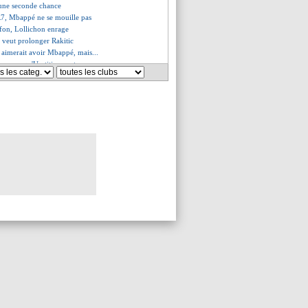
 une seconde chance
R7, Mbappé ne se mouille pas
fon, Lollichon enrage
 veut prolonger Rakitic
 aimerait avoir Mbappé, mais...
assure qu'Umtiti va rester
oche d'un accord avec le Milan ?
ffre de 60 M€ de l'Inter ?
e pas la porte
s pour votre 1er pari sportif !
s du lun. 15 avril 2019
es du dim. 14 avril 2019