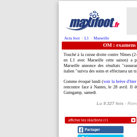
Actu foot
L1
Marseille
>
>
OM : examens r
Touché à la cuisse droite contre Nîmes (
en L1 avec Marseille cette saison) a 
Marseille annonce des résultats "rassura
italien "suivra des soins et effectuera un t
Comme évoqué lundi (
voir la brève d'hie
rencontre face à Nantes, le 28 avril. Il 
Guingamp, samedi.
Lu 9.327 fois
- Roma
afficher les réactions (+)
Partager