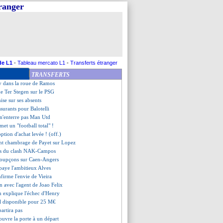
tranger
ruyne balance sur Mourinho
'agent de Thauvin dément
 Tuchel sait ce qu'il veut
iola secoue les fans
se prenait pour Zidane...
nne des nouvelles de Neymar
sur un joueur ? C'est non...
de L1
-
Tableau mercato L1
-
Transferts étranger
 mobilise pour Notre-Dame
TRANSFERTS
ction veut conserver Silva
 dans la roue de Ramos
de Ter Stegen sur le PSG
ise sur ses absents
surants pour Balotelli
 n'enterre pas Man Utd
met un "football total" !
option d'achat levée ! (off.)
rant chambrage de Payet sur Lopez
sses du clash NAK-Campos
 soupçons sur Caen-Angers
 paye l'ambitieux Alves
firme l'envie de Vieira
n avec l'agent de Joao Felix
n explique l'échec d'Henry
l disponible pour 25 M€
partira pas
uvre la porte à un départ