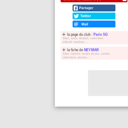
Partager
Twitter
Mail
la page du club :
Paris SG
bilan, stats, réultats, calendrier,
effectif, tranferts, ...
la fiche de
NEYMAR
bilan, matchs, temps de jeu, carriée,
sélections, photos, ...