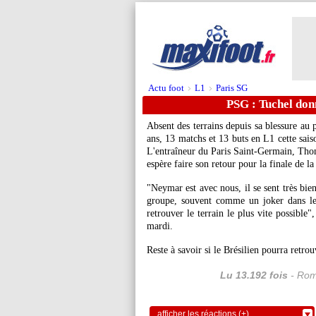
Actu foot
L1
Paris SG
>
>
PSG : Tuchel don
Absent des terrains depuis sa blessure au 
ans, 13 matchs et 13 buts en L1 cette saiso
L'entraîneur du Paris Saint-Germain, Thom
espère faire son retour pour la finale de l
"Neymar est avec nous, il se sent très bien.
groupe, souvent comme un joker dans les e
retrouver le terrain le plus vite possible
mardi.
Reste à savoir si le Brésilien pourra retr
Lu 13.192 fois
- Rom
afficher les réactions (+)