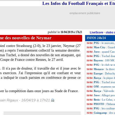
Les Infos du Football Français et E
Caen
: Courbis fu
16/04
ASSE
: Neymar, 
16/04
PSG
: Dugarry ca
16/04
emplacement publicitaire
LdC
: Barça-Man
16/04
LdC
: Juve-Ajax,
16/04
Angers
: le prés
16/04
PSG
: une crise ?
16/04
publié le
16/04/2019 à 17h21
LiveScore
-
clubs 
Man City
: De B
16/04
ne des nouvelles de Neymar
INFOS 24h/24
OM
: le Milan, l
16/04
PSG
: le mercato,
16/04
pied contre Strasbourg (2-0), le 23 janvier,
Neymar
(27
Man City
: Guard
16/04
n) a repris l'entraînement collectif la semaine dernière.
Juve
: quand Can 
16/04
as Tuchel, a donné des nouvelles de son attaquant, qui
PSG
: Tuchel do
16/04
a Coupe de France contre Rennes, le 27 avril.
Bayern
: 100 M€ 
16/04
PSG
: le club se
16/04
 Il n'a pas de douleur, il travaille dur et il joue avec le
Monaco
: la dire
16/04
xercices. J'ai l'impression qu'il est confiant et veut
Europe
: Debuchy
16/04
", a indiqué le coach parisien en conférence de presse ce
Barça
: la pique 
16/04
PSG
: Tuchel iron
16/04
OM
: examens ras
16/04
ouver la compétition dans onze jours au Stade de France.
Barça
: Valverde
16/04
Juve
: Allegri pro
16/04
ain Rigaux - 16/04/19 à 17h21
Betis
: Lo Celso, 
16/04
PHOTO
: l'hila
16/04
PSG
: les couli
16/04
Guingamp
: des
16/04