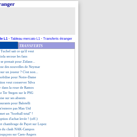
tranger
rieux contre Desplat !
Hamouma moqué par son fils
rtonne Tuchel !
 Utd, les compos
 les compos
ident écœuré par Guingamp
 Tuchel préfère en rire
de L1
-
Tableau mercato L1
-
Transferts étranger
ruyne balance sur Mourinho
TRANSFERTS
'agent de Thauvin dément
 Tuchel sait ce qu'il veut
iola secoue les fans
se prenait pour Zidane...
nne des nouvelles de Neymar
sur un joueur ? C'est non...
 mobilise pour Notre-Dame
ction veut conserver Silva
 dans la roue de Ramos
de Ter Stegen sur le PSG
ise sur ses absents
surants pour Balotelli
 n'enterre pas Man Utd
met un "football total" !
option d'achat levée ! (off.)
rant chambrage de Payet sur Lopez
sses du clash NAK-Campos
 soupçons sur Caen-Angers