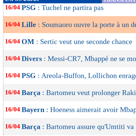
de
16/04
PSG
: Tuchel ne partira pas
lecture
16/04
Lille
: Soumaoro ouvre la porte à un d
OK
16/04
OM
: Sertic veut une seconde chance
16/04
Divers
: Messi-CR7, Mbappé ne se mou
16/04
PSG
: Areola-Buffon, Lollichon enrag
16/04
Barça
: Bartomeu veut prolonger Raki
16/04
Bayern
: Hoeness aimerait avoir Mbap
16/04
Barça
: Bartomeu assure qu'Umtiti va 