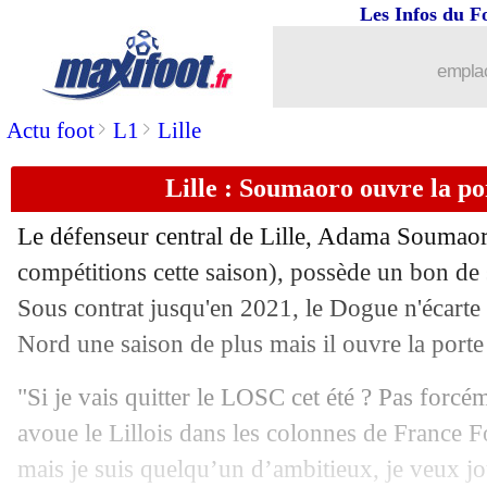
Les Infos du F
16/04
Monaco
: la direction veut conserver 
emplac
16/04
Europe
: Debuchy dans la roue de Ra
>
>
Actu foot
L1
Lille
16/04
Barça
: la pique de Ter Stegen sur le
Lille : Soumaoro ouvre la po
16/04
PSG
: Tuchel ironise sur ses absents
Le défenseur central de Lille,
Adama Soumao
16/04
OM
: examens rassurants pour Balotel
compétitions cette saison), possède un bon de s
Sous contrat jusqu'en 2021, le Dogue n'écarte p
16/04
Barça
: Valverde n'enterre pas Man U
Nord une saison de plus mais il ouvre la porte
16/04
Juve
: Allegri promet un "football tota
"Si je vais quitter le LOSC cet été ? Pas forcém
avoue le Lillois dans les colonnes de France Fo
16/04
Betis
: Lo Celso, option d'achat levée !
mais je suis quelqu’un d’ambitieux, je veux jo