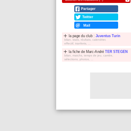
Partager
Twitter
Mail
la page du club :
Juventus Turin
bilan, stats, réultats, calendrier,
effectif, tranferts, ...
la fiche de
Marc-André
TER STEGEN
bilan, matchs, temps de jeu, carriée,
sélections, photos, ...