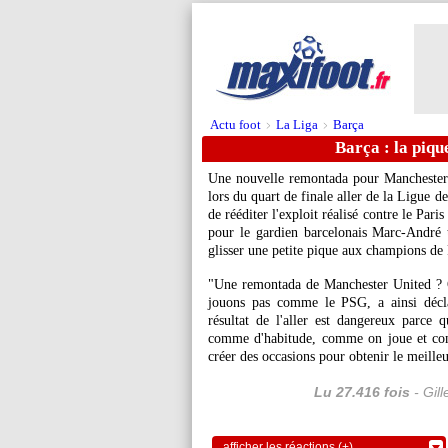
Actu foot
La Liga
Barça
>
>
Barça : la piqu
Une nouvelle remontada pour Manchester 
lors du quart de finale aller de la Ligue 
de rééditer l'exploit réalisé contre le Par
pour le gardien barcelonais
Marc-André 
glisser une petite pique aux champions de
"Une remontada de Manchester United ? O
jouons pas comme le PSG, a ainsi décla
résultat de l'aller est dangereux parce 
comme d'habitude, comme on joue et com
créer des occasions pour obtenir le meilleu
Lu 27.416 fois
- Gil
afficher les réactions (+)