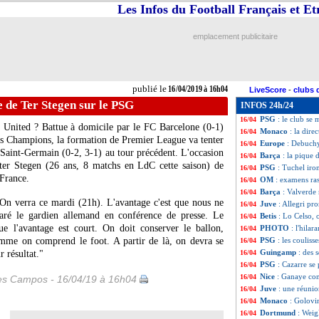
Les Infos du Football Français et E
Angers
: le prés
16/04
PSG
: une crise ?
16/04
Man City
: De B
16/04
emplacement publicitaire
OM
: le Milan, l
16/04
PSG
: le mercato,
16/04
Man City
: Guard
16/04
Juve
: quand Can 
16/04
publié le
16/04/2019 à 16h04
LiveScore
-
clubs 
PSG
: Tuchel do
16/04
e de Ter Stegen sur le PSG
INFOS 24h/24
Bayern
: 100 M€ 
16/04
PSG
: le club se
16/04
United ? Battue à domicile par le FC Barcelone (0-1)
Monaco
: la dire
16/04
des Champions, la formation de Premier League va tenter
Europe
: Debuchy
16/04
is Saint-Germain (0-2, 3-1) au tour précédent. L'occasion
Barça
: la pique 
16/04
ter Stegen
(26 ans, 8 matchs en LdC cette saison) de
PSG
: Tuchel iron
16/04
 France.
OM
: examens ras
16/04
Barça
: Valverde
16/04
n verra ce mardi (21h). L'avantage c'est que nous ne
Juve
: Allegri pro
16/04
ré le gardien allemand en conférence de presse. Le
Betis
: Lo Celso, 
16/04
que l'avantage est court. On doit conserver le ballon,
PHOTO
: l'hila
16/04
me on comprend le foot. A partir de là, on devra se
PSG
: les couli
16/04
Guingamp
: des
r résultat."
16/04
PSG
: Cazarre se
16/04
Nice
: Ganaye con
16/04
les Campos - 16/04/19 à 16h04
Juve
: une réunio
16/04
Monaco
: Golovi
16/04
Dortmund
: Weig
16/04