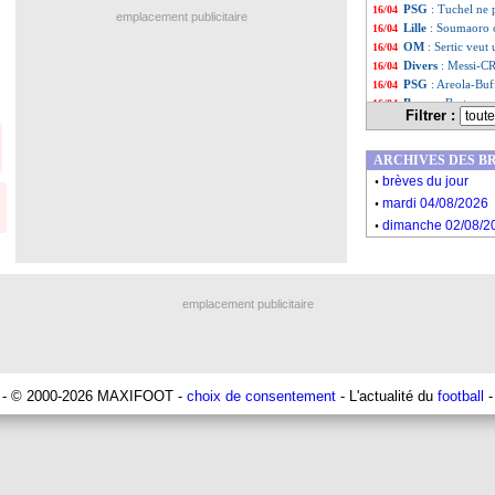
PSG
: Tuchel ne 
16/04
emplacement publicitaire
Lille
: Soumaoro o
16/04
OM
: Sertic veut
16/04
Divers
: Messi-C
16/04
PSG
: Areola-Buf
16/04
Barça
: Bartomeu
16/04
Filtrer :
Bayern
: Hoeness
16/04
Barça
: Bartomeu 
16/04
ARCHIVES DES B
OM
: Thauvin pr
16/04
.
Lille
: Pépé, une o
16/04
brèves du jour
.
L1
: Puel ne ferm
16/04
mardi 04/08/2026
LdC
: les conseil
15/04
.
dimanche 02/08/2
Liste des brève
...
Liste des brèv
...
emplacement publicitaire
- © 2000-2026 MAXIFOOT -
choix de consentement
- L'actualité du
football
-