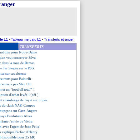
tranger
ident écœuré par Guingamp
 Tuchel préfère en rire
ruyne balance sur Mourinho
'agent de Thauvin dément
 Tuchel sait ce qu'il veut
iola secoue les fans
se prenait pour Zidane...
de L1
-
Tableau mercato L1
-
Transferts étranger
nne des nouvelles de Neymar
TRANSFERTS
sur un joueur ? C'est non...
 mobilise pour Notre-Dame
ction veut conserver Silva
 dans la roue de Ramos
de Ter Stegen sur le PSG
ise sur ses absents
surants pour Balotelli
 n'enterre pas Man Utd
met un "football total" !
option d'achat levée ! (off.)
rant chambrage de Payet sur Lopez
sses du clash NAK-Campos
 soupçons sur Caen-Angers
 paye l'ambitieux Alves
firme l'envie de Vieira
n avec l'agent de Joao Felix
n explique l'échec d'Henry
l disponible pour 25 M€