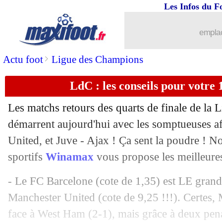
Les Infos du F
emplac
>
Actu foot
Ligue des Champions
LdC : les conseils pour votre 1
Les matchs retours des quarts de finale de la
démarrent aujourd'hui avec les somptueuses a
United, et Juve - Ajax ! Ça sent la poudre ! No
sportifs
Winamax
vous propose les meilleures
- Le FC Barcelone (cote de 1,35) est LE grand 
Manchester United (cote de 9,25 !!!). Certes,
face à West Ham (2-1), mais grâce à deux pena