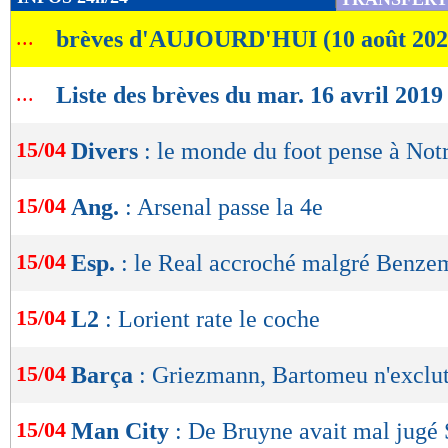
de
importe le score. Pour 100€ placés sur ce par
...
brèves d'AUJOURD'HUI (10 août 202
lecture
repartir avec 100 x 1,35 x 4,00... soit 540€. S
OK
...
vous offrir un petit week-end bien sympathiqu
Liste des brèves du mar. 16 avril 2019
sachant que votre 1er pari est remboursé si vo
15/04
Divers
: le monde du foot pense à No
que vous voulez tenter !
15/04
Ang.
: Arsenal passe la 4e
- Nous ne garantissons rien, mais si vous vo
accrocher le nul au Nou Camp et l'Ajax à Turin 
15/04
Esp.
: le Real accroché malgré Benze
foncez, car les gains potentiels sont énormes. 
15/04
L2
: Lorient rate le coche
Faites un pari et VIBREZZZZZZZ encore dava
qui sentent la poudre !
15/04
Barça
: Griezmann, Bartomeu n'exclut
OFFRE DE BIENVENUE
: Si vous perdez v
15/04
Man City
: De Bruyne avait mal jugé S
nouveaux clients et jusqu'à 100€ !), notre pa