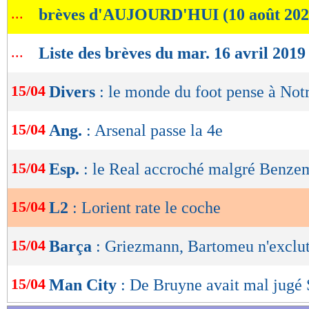
...
brèves d'AUJOURD'HUI (10 août 202
de
lecture
...
Liste des brèves du mar. 16 avril 2019
OK
15/04
Divers
: le monde du foot pense à No
15/04
Ang.
: Arsenal passe la 4e
15/04
Esp.
: le Real accroché malgré Benze
15/04
L2
: Lorient rate le coche
15/04
Barça
: Griezmann, Bartomeu n'exclut
15/04
Man City
: De Bruyne avait mal jugé S