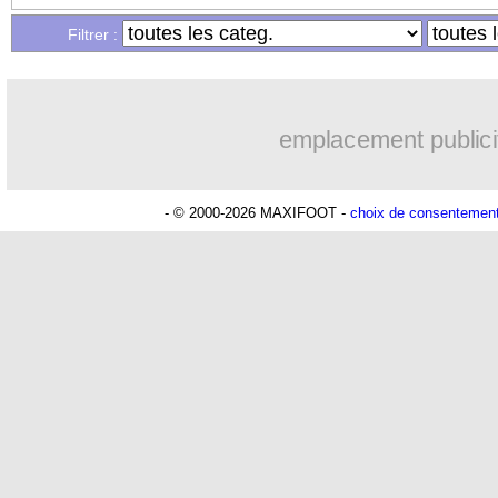
Filtrer :
Lu 102.307 fois
- Damien Da Silva
emplacement publici
- © 2000-2026 MAXIFOOT -
choix de consentemen