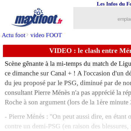
Les Infos du F
15/04
OM
: Bilic avait déconseillé à Payet d
emplac
15/04
Man Utd
: Alexis Sanchez de retour f
>
Actu foot
video FOOT
15/04
Sondage MF
: Juve-Ajax, c'est LE mat
VIDEO : le clash entre Mén
15/04
Bayern
: Salihamidzic garde foi en 
Scène gênante à la mi-temps du match de Ligue 
ce dimanche sur Canal + ! A l'occasion d'un dé
15/04
Liverpool
: le bel hommage de Totti à
du jeu proposé par le PSG, diminué par de no
15/04
consultant Pierre Ménès n'a pas apprécié la ré
OM
: des nouvelles de Balotelli
Roche à son argument (lors de la 1ère minute 
15/04
PSG
: Ménès et l'erreur de Tuchel
- Pierre Ménès : "On peut aussi dire, en étant o
15/04
Bayern
: Ribéry, direction le Qatar ?
contre un demi-PSG (en raison des blessures, 