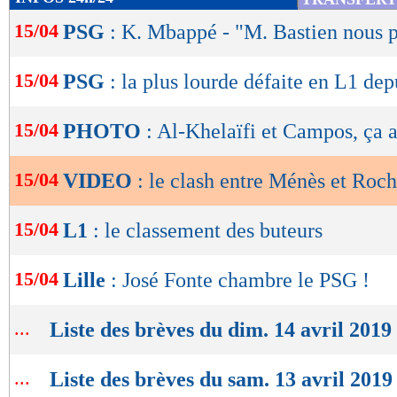
de
L'ambiance a dû être sympa dans les loges pou
15/04
PSG
: K. Mbappé - "M. Bastien nous p
lecture
Le clash complet entre Pierre Ménès et A
OK
15/04
PSG
: la plus lourde défaite en L1 de
éventuelle)
15/04
PHOTO
: Al-Khelaïfi et Campos, ça 
15/04
VIDEO
: le clash entre Ménès et Roch
15/04
L1
: le classement des buteurs
15/04
Lille
: José Fonte chambre le PSG !
...
Liste des brèves du dim. 14 avril 2019
...
Liste des brèves du sam. 13 avril 2019