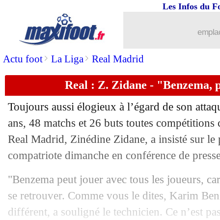
Les Infos du F
15/04
Inter
: Godin en approche, c'est confi
emplac
15/04
Lille
: PSG, Inter... ça bouge pour Pépé
>
>
Actu foot
La Liga
Real Madrid
15/04
Barça
: Messi rétabli, Dembélé titulai
Real : Z. Zidane - "Benzema, 
15/04
Tottenham
: Man City, Lloris compte 
Toujours aussi élogieux à l’égard de son atta
15/04
Lille
: la très belle communion avec le
ans, 48 matchs et 26 buts toutes compétitions c
Real Madrid, Zinédine Zidane, a insisté sur le 
15/04
Liverpool
: Mané, c'est plus de 150 M
compatriote dimanche en conférence de presse
15/04
Lyon
: le message de Fekir aux suppor
"Benzema peut jouer avec tous les joueurs, ca
se retrouver. Comme vous le dites, Karim Ben
15/04
PSG
: Lopez explique pourquoi Lille 
différent, a souligné le technicien. Ce n’est 