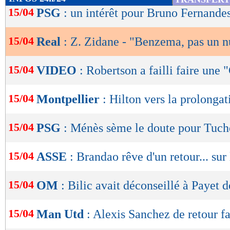
de
15/04
PSG
: un intérêt pour Bruno Fernande
lecture
15/04
Real
: Z. Zidane - "Benzema, pas un 
OK
15/04
VIDEO
: Robertson a failli faire une 
15/04
Montpellier
: Hilton vers la prolongat
15/04
PSG
: Ménès sème le doute pour Tuch
15/04
ASSE
: Brandao rêve d'un retour... sur
15/04
OM
: Bilic avait déconseillé à Payet d
15/04
Man Utd
: Alexis Sanchez de retour f