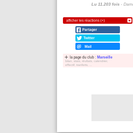
Lu 11.203 fois
- Dami
afficher les réactions (+)
Partager
Twitter
Mail
la page du club :
Marseille
bilan, stats, réultats, calendrier,
effectif, tranferts, ...