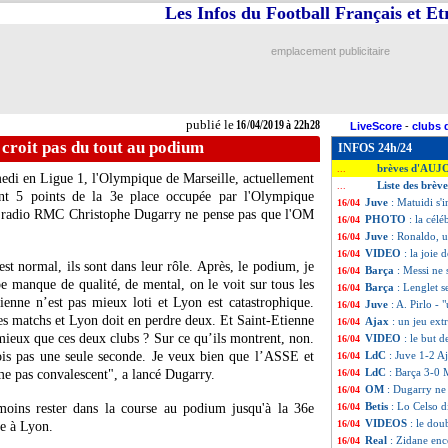
Les Infos du Football Français et E
emplacement publicitaire
publié le
16/04/2019 à 22h28
LiveScore
-
clubs 
croit pas du tout au podium
INFOS 24h/24
brèves d'AUJ
...
edi en Ligue 1, l'Olympique de Marseille, actuellement
Liste des brèv
...
nt 5 points de la 3e place occupée par l'Olympique
Juve
: Matuidi s'
16/04
la radio RMC Christophe Dugarry ne pense pas que l'OM
PHOTO
: la cél
16/04
Juve
: Ronaldo, 
16/04
VIDEO
: la joie 
16/04
st normal, ils sont dans leur rôle. Après, le podium, je
Barça
: Messi ne
16/04
e manque de qualité, de mental, on le voit sur tous les
Barça
: Lenglet s
16/04
ienne n’est pas mieux loti et Lyon est catastrophique.
Juve
: A. Pirlo -
16/04
ses matchs et Lyon doit en perdre deux. Et Saint-Etienne
Ajax
: un jeu ext
16/04
mieux que ces deux clubs ? Sur ce qu’ils montrent, non.
VIDEO
: le but 
16/04
ois pas une seule seconde. Je veux bien que l’ASSE et
LdC
: Juve 1-2 A
16/04
LdC
: Barça 3-0 
e pas convalescent", a lancé Dugarry.
16/04
OM
: Dugarry ne
16/04
Betis
: Lo Celso d
oins rester dans la course au podium jusqu'à la 36e
16/04
VIDEOS
: le dou
16/04
ce à Lyon.
Real
: Zidane en
16/04