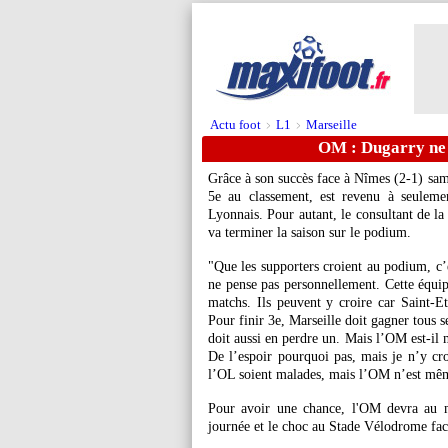
Actu foot
L1
Marseille
>
>
OM : Dugarry ne 
Grâce à son succès face à Nîmes (2-1) sam
5e au classement, est revenu à seuleme
Lyonnais. Pour autant, le consultant de 
va terminer la saison sur le podium.
"Que les supporters croient au podium, c’e
ne pense pas personnellement. Cette équip
matchs. Ils peuvent y croire car Saint-Et
Pour finir 3e, Marseille doit gagner tous 
doit aussi en perdre un. Mais l’OM est-il 
De l’espoir pourquoi pas, mais je n’y cr
l’OL soient malades, mais l’OM n’est mêm
Pour avoir une chance, l'OM devra au m
journée et le choc au Stade Vélodrome fa