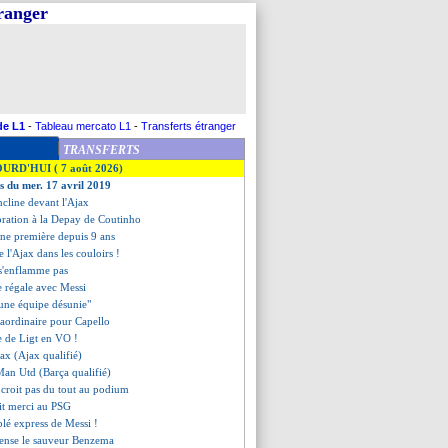
tranger
de L1
-
Tableau mercato L1
-
Transferts étranger
TRANSFERTS
OURD'HUI ( 7 août 2026)
es du mer. 17 avril 2019
incline devant l'Ajax
ébration à la Depay de Coutinho
une première depuis 9 ans
de l'Ajax dans les couloirs !
 s'enflamme pas
e régale avec Messi
 "une équipe désunie"
raordinaire pour Capello
de de Ligt en VO !
jax (Ajax qualifié)
Man Utd (Barça qualifié)
 croit pas du tout au podium
it merci au PSG
blé express de Messi !
cense le sauveur Benzema