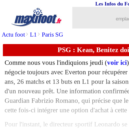
Les Infos du F
02/07
Lille
: Bielsa a perdu aux Prud'homme
emplac
02/07
Man Utd
: le gardien Heaton rapatrié (
>
>
Actu foot
L1
Paris SG
02/07
Atletico
: Joao Felix opéré de la chevi
PSG : Kean, Benitez doi
02/07
PSG
: Ramos, visite médicale progr
Comme nous vous l'indiquions jeudi (
voir ici
02/07
OM
: la piste Almada relancée ?
négocie toujours avec Everton pour récupérer
ans, 26 matchs et 13 buts en L1 pour la saiso
02/07
PSG
: Ramos, Kimpembe l'a mauvaise.
d'un nouveau prêt. Une information confirmée 
Guardian Fabrizio Romano, qui précise que le 
02/07
Real
: Varane toujours en réflexion
cette fois-ci intégrer une option d'achat à cette
02/07
Chelsea
: Gilmour prêté à Norwich (of
Pour l'instant, le directeur sportif Leonardo s