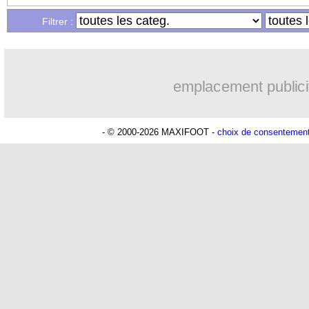
...
Liste des brèves du mer. 30 juin 2021
Filtrer :
emplacement publici
- © 2000-2026 MAXIFOOT -
choix de consentemen