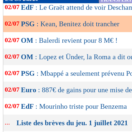
de
02/07
EdF
: Le Graët attend de voir Descha
lecture
02/07
PSG
: Kean, Benitez doit trancher
OK
02/07
OM
: Balerdi revient pour 8 M€ !
02/07
OM
: Lopez et Ünder, la Roma a dit o
02/07
PSG
: Mbappé a seulement prévenu P
02/07
Euro
: 887€ de gains pour une mise de
02/07
EdF
: Mourinho triste pour Benzema
...
Liste des brèves du jeu. 1 juillet 2021