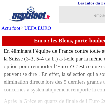
02/07
Espagne
: Simon rend hommage à S
Les Infos du F
02/07
Allemagne
: Podolski en remet une c
emplac
02/07
EdF
: la promesse de Griezmann
>
Actu foot
UEFA EURO
Euro : les Bleus, porte-bonheu
02/07
Euro
: Suisse 1-1 (1-3 tab) Espagne (fi
En éliminant l’équipe de France contre toute at
02/07
Everton
: King allume Ancelotti
la Suisse (3-3, 5-4 t.a.b.) a-t-elle par la même
option pour remporter l’Euro ? C’est ce que ce
02/07
Euro
: Belgique-Italie, les compos
peuvent se dire ! En effet, la sélection qui a s
02/07
Euro
: les parieurs misent sur l'Italie !
élimination directe lors des 5 derniers grands 
concernés a systématiquement remporté la com
02/07
Atalanta
: un gardien argentin pour 20
Après la Grèce en quarts de finale de l’Euro 200