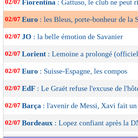
02/07
Fiorentina
: Gattuso, le club ne peut r
de
lecture
02/07
Euro
: les Bleus, porte-bonheur de la 
OK
02/07
JO
: la belle émotion de Savanier
02/07
Lorient
: Lemoine a prolongé (officiel
02/07
Euro
: Suisse-Espagne, les compos
02/07
EdF
: Le Graët refuse l'excuse de l'hôt
02/07
Barça
: l'avenir de Messi, Xavi fait un
02/07
Bordeaux
: Lopez confiant après la