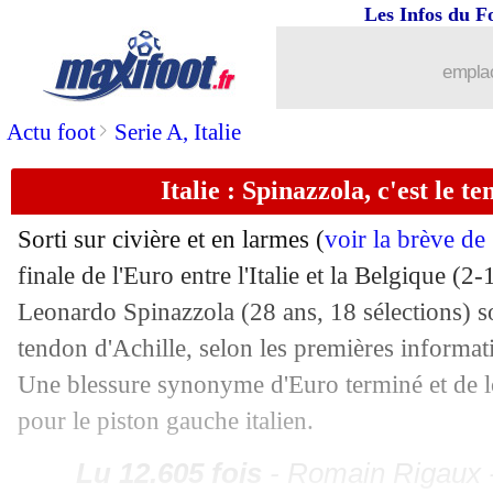
Les Infos du F
emplac
>
Actu foot
Serie A, Italie
Italie : Spinazzola, c'est le t
Sorti sur civière et en larmes (
voir la brève d
finale de l'Euro entre l'Italie et la Belgique (2-
Leonardo Spinazzola (28 ans, 18 sélections) so
tendon d'Achille, selon les premières informat
Une blessure synonyme d'Euro terminé et de lo
pour le piston gauche italien.
Lu 12.605 fois
- Romain Rigaux -