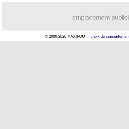
02/07
Euro
: Belgique 1-2 Italie (fini)
emplacement publici
02/07
VIDEO
: Immobile, la commedia dell'
- © 2000-2026 MAXIFOOT -
choix de consentemen
02/07
Lille
: Guion intéresse les Dogues
02/07
Suisse
: Shaqiri évoque un manque de
02/07
Espagne
: Simon rend hommage à S
02/07
Allemagne
: Podolski en remet une c
02/07
EdF
: la promesse de Griezmann
02/07
Euro
: Suisse 1-1 (1-3 tab) Espagne (fi