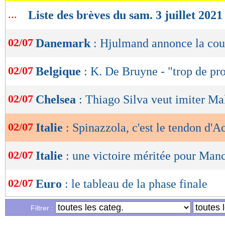
...
Liste des brèves du sam. 3 juillet 2021
OK
02/07
Danemark
: Hjulmand annonce la cou
02/07
Belgique
: K. De Bruyne - "trop de p
02/07
Chelsea
: Thiago Silva veut imiter Ma
02/07
Italie
: Spinazzola, c'est le tendon d'Ac
02/07
Italie
: une victoire méritée pour Manc
02/07
Euro
: le tableau de la phase finale
Filtrer :
02/07
PHOTOS
: les larmes de Spinazzola