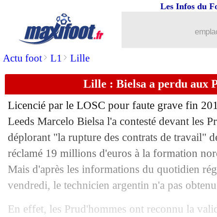
Les Infos du F
02/07
Euro
: les Bleus, porte-bonheur de la 
emplac
02/07
JO
: la belle émotion de Savanier
>
>
Actu foot
L1
Lille
02/07
Lorient
: Lemoine a prolongé (officiel
Lille : Bielsa a perdu au
02/07
Euro
: Suisse-Espagne, les compos
Licencié par le LOSC pour faute grave fin 2017
02/07
EdF
: Le Graët refuse l'excuse de l'hôt
Leeds Marcelo Bielsa l'a contesté devant les 
déplorant "la rupture des contrats de travail" de
02/07
Barça
: l'avenir de Messi, Xavi fait un
réclamé 19 millions d'euros à la formation nord
Mais d'après les informations du quotidien ré
02/07
Bordeaux
: Lopez confiant après la
vendredi, le technicien argentin n'a pas obtenu
02/07
Lille
: Soumaré part à Leicester (offici
En effet, les Prud'hommes ont reconnu la valid