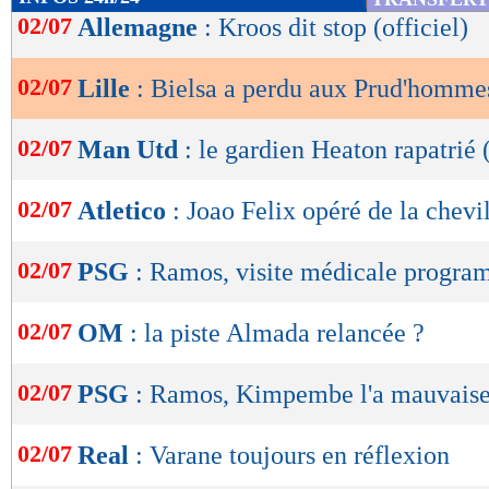
de
02/07
Allemagne
: Kroos dit stop (officiel)
lecture
02/07
Lille
: Bielsa a perdu aux Prud'homme
OK
02/07
Man Utd
: le gardien Heaton rapatrié (
02/07
Atletico
: Joao Felix opéré de la chevi
02/07
PSG
: Ramos, visite médicale progr
02/07
OM
: la piste Almada relancée ?
02/07
PSG
: Ramos, Kimpembe l'a mauvaise.
02/07
Real
: Varane toujours en réflexion