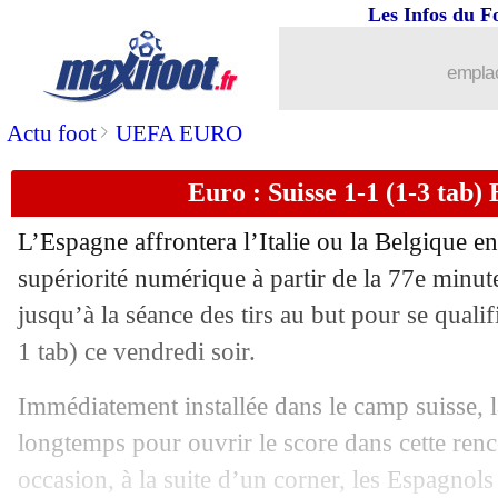
Les Infos du F
...
brèves d'AUJOURD'HUI (10 août 202
emplac
...
Liste des brèves du sam. 3 juillet 2021
>
Actu foot
UEFA EURO
Euro : Suisse 1-1 (1-3 tab) 
02/07
Danemark
: Hjulmand annonce la cou
L’Espagne affrontera l’Italie ou la Belgique e
02/07
Belgique
: K. De Bruyne - "trop de p
supériorité numérique à partir de la 77e minute
jusqu’à la séance des tirs au but pour se qualif
02/07
Chelsea
: Thiago Silva veut imiter Ma
1 tab) ce vendredi soir.
02/07
Italie
: Spinazzola, c'est le tendon d'Ac
Immédiatement installée dans le camp suisse, l
longtemps pour ouvrir le score dans cette renc
02/07
Italie
: une victoire méritée pour Manc
occasion, à la suite d’un corner, les Espagnols 