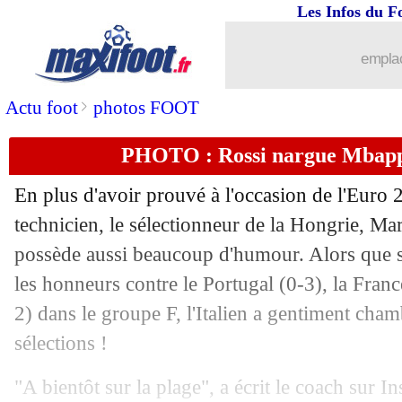
02/07
OM
: la DNCG annonce un "encadreme
Les Infos du F
02/07
Barça
: Laporta optimiste pour Messi
emplac
02/07
EdF
: Rami sent le groupe "impacté"
>
Actu foot
photos FOOT
PHOTO : Rossi nargue Mbapp
02/07
Bordeaux
: rétrogradation en L2, mais.
En plus d'avoir prouvé à l'occasion de l'Euro 2
02/07
Angers
: rétrogradé en L2 à titre cons
technicien, le sélectionneur de la Hongrie, Ma
possède aussi beaucoup d'humour. Alors que 
02/07
Liverpool
: Bissouma pour oublier W
les honneurs contre le Portugal (0-3), la Fran
02/07
Fiorentina
: Gattuso, le club ne peut r
2) dans le groupe F, l'Italien a gentiment chamb
sélections !
02/07
Euro
: les Bleus, porte-bonheur de la 
"A bientôt sur la plage", a écrit le coach sur 