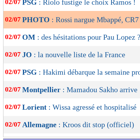
02/07
PSG
: Riolo fustige le choix Ramos !
de
lecture
02/07
PHOTO
: Rossi nargue Mbappé, CR7
OK
02/07
OM
: des hésitations pour Pau Lopez 
02/07
JO
: la nouvelle liste de la France
Voir cette publication sur Ins
02/07
PSG
: Hakimi débarque la semaine pr
02/07
Montpellier
: Mamadou Sakho arrive 
02/07
Lorient
: Wissa agressé et hospitalisé
02/07
Allemagne
: Kroos dit stop (officiel)