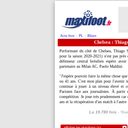
Actu foot
PL
Blues
>
>
Chelsea : Thiago
Performant du côté de Chelsea, Thiago S
pour la saison 2020-2021) n'est pas près
défenseur central brésilien espère avoi
partenaire au Milan AC, Paolo Maldini.
"J'espère pouvoir faire la même chose que 
ou 41 ans. C'est mon plan pour l'avenir i
continue à jouer à un niveau élevé et c
Parisien face aux journalistes. À partir
compétition. Je joue très prudemment car 
ans et la récupération d'un match à l'autre
Lu 19.780 fois
- Youc
afficher les réactions (+)