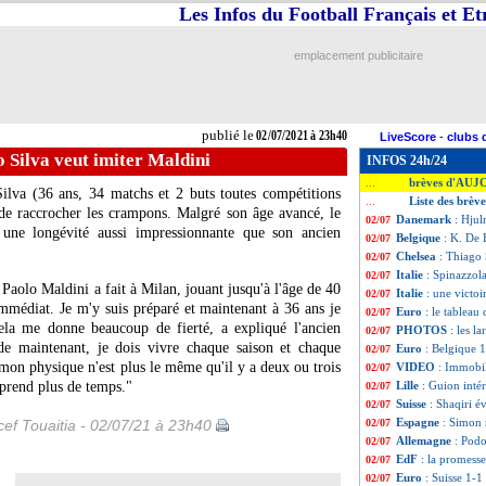
Les Infos du Football Français et E
emplacement publicitaire
publié le
02/07/2021 à 23h40
LiveScore
-
clubs 
 Silva veut imiter Maldini
INFOS 24h/24
brèves d'AUJ
...
ilva (36 ans, 34 matchs et 2 buts toutes compétitions
Liste des brève
...
 de raccrocher les crampons. Malgré son âge avancé, le
Danemark
: Hju
02/07
r une longévité aussi impressionnante que son ancien
Belgique
: K. De 
02/07
Chelsea
: Thiago 
02/07
Italie
: Spinazzola
02/07
Paolo Maldini a fait à Milan, jouant jusqu'à l'âge de 40
Italie
: une victo
02/07
mmédiat. Je m'y suis préparé et maintenant à 36 ans je
Euro
: le tableau 
02/07
ela me donne beaucoup de fierté, a expliqué l'ancien
PHOTOS
: les l
02/07
 de maintenant, je dois vivre chaque saison et chaque
Euro
: Belgique 1-
02/07
mon physique n'est plus le même qu'il y a deux ou trois
VIDEO
: Immobil
02/07
 prend plus de temps."
Lille
: Guion inté
02/07
Suisse
: Shaqiri 
02/07
Espagne
: Simon
ef Touaitia - 02/07/21 à 23h40
02/07
Allemagne
: Podo
02/07
EdF
: la promess
02/07
Euro
: Suisse 1-1
02/07