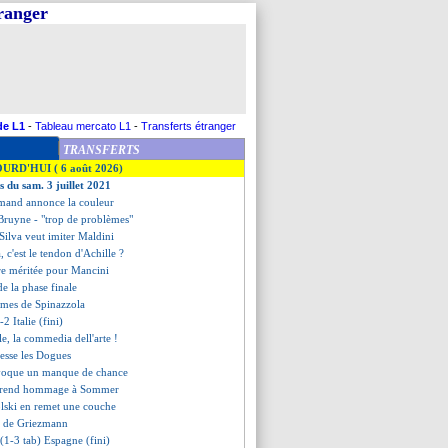
tranger
de L1
-
Tableau mercato L1
-
Transferts étranger
TRANSFERTS
OURD'HUI ( 6 août 2026)
s du sam. 3 juillet 2021
lmand annonce la couleur
Bruyne - "trop de problèmes"
Silva veut imiter Maldini
, c'est le tendon d'Achille ?
ire méritée pour Mancini
de la phase finale
armes de Spinazzola
2 Italie (fini)
e, la commedia dell'arte !
resse les Dogues
évoque un manque de chance
 rend hommage à Sommer
lski en remet une couche
e de Griezmann
 (1-3 tab) Espagne (fini)