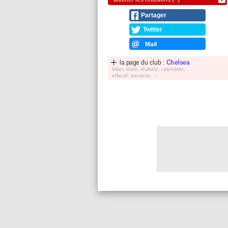
Partager
Twitter
Mail
la page du club :
Chelsea
bilan, stats, réultats, calendrier,
effectif, tranferts, ...