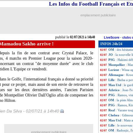
Les Infos du Football Français et E
Lorient
: Lemoine
02/07
Euro
: Suisse-Es
02/07
EdF
: Le Graët re
02/07
emplacement publicitaire
Barça
: l'avenir 
02/07
Bordeaux
: Lope
02/07
Lille
: Soumaré par
02/07
Brest
: Perraud v
02/07
publié le
02/07/2021 à 14h40
LiveScore
-
clubs 
PSG
: Riolo fust
02/07
 Mamadou Sakho arrive !
INFOS 24h/24
PHOTO
: Rossi
02/07
OM
: des hésitat
02/07
depuis la fin de son contrat avec Crystal Palace, le
JO
: la nouvelle l
02/07
s, 4 matchs en Premier League pour la saison 2020-
PSG
: Hakimi dé
02/07
oncernant un contrat "de moyenne durée" avec le club
Montpellier
: Ma
02/07
otidien L'Equipe ce vendredi.
Lorient
: Wissa ag
02/07
Allemagne
: Kroo
02/07
ns le Golfe, l'international français a donné sa priorité
Lille
: Bielsa a p
02/07
 pour ce projet, mais aussi de son envie de retrouver la
Man Utd
: le gar
02/07
s sur les deux dernières années, l'ancien Parisien
Atletico
: Joao Fe
02/07
r de Montpellier Olivier Dall'Oglio afin de compenser les
PSG
: Ramos, vi
02/07
no Hilton.
OM
: la piste Al
02/07
PSG
: Ramos, Ki
02/07
Real
: Varane tou
en Da Silva - 02/07/21 à 14h40
02/07
Chelsea
: Gilmour
02/07
Man Utd
: Mata a
02/07
Lille
: le nouveau
02/07
OM
: Radonjic, l
02/07
emplacement publicitaire