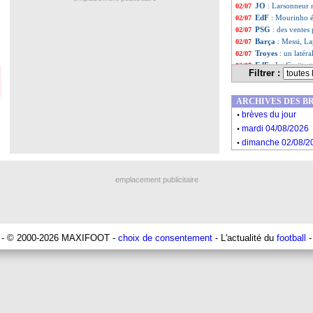
JO
: Larsonneur 
02/07
EdF
: Mourinho é
02/07
PSG
: des vente
02/07
Barça
: Messi, L
02/07
Troyes
: un latéra
02/07
EdF
: Le Graët a
02/07
Filtrer :
PSG
: Kean, Beni
02/07
OM
: Balerdi rev
02/07
ARCHIVES DES B
OM
: Lopez et Ün
02/07
.
PSG
: Mbappé a 
02/07
brèves du jour
.
Euro
: 887€ de g
02/07
mardi 04/08/2026
EdF
: Mourinho t
02/07
.
dimanche 02/08/2
Liste des brève
...
Liste des brèv
...
emplacement publicitaire
- © 2000-2026 MAXIFOOT -
choix de consentement
- L'actualité du
football
-