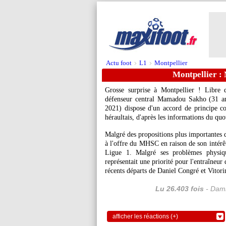
Actu foot
L1
Montpellier
>
>
Montpellier :
Grosse surprise à Montpellier ! Libre 
défenseur central Mamadou Sakho (31 an
2021) dispose d'un accord de principe c
héraultais, d'après les informations du qu
Malgré des propositions plus importantes da
à l'offre du MHSC en raison de son intérêt
Ligue 1. Malgré ses problèmes physique
représentait une priorité pour l'entraîneu
récents départs de Daniel Congré et Vitori
Lu 26.403 fois
- Dami
afficher les réactions (+)