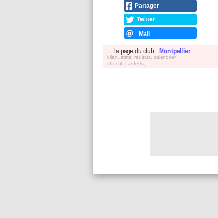
Partager
Twitter
Mail
la page du club :
Montpellier
bilan, stats, réultats, calendrier,
effectif, tranferts, ...