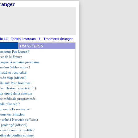
tranger
 a prolongé (officiel)
pagne, les compos
fuse l'excuse de l'hôtel
de Messi, Xavi fait un pari
z confiant après la DNCG
t à Leicester (officiel)
endu à Southampton (officiel)
de L1
-
Tableau mercato L1
-
Transferts étranger
ige le choix Ramos !
TRANSFERTS
 nargue Mbappé, CR7 et Neuer
ions pour Pau Lopez ?
iste de la France
barque la semaine prochaine
madou Sakho arrive !
ressé et hospitalisé
s dit stop (officiel)
erdu aux Prud'hommes
dien Heaton rapatrié (off.)
lix opéré de la cheville
site médicale programmée
mada relancée ?
mpembe l'a mauvaise...
jours en réflexion
 prêté à Norwich (officiel)
 prolongé (officiel)
 coach connu sous 48h ?
'offre de Benfica connue