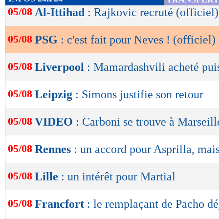
de
05/08
Al-Ittihad
: Rajkovic recruté (officiel)
lecture
05/08
PSG
: c'est fait pour Neves ! (officiel)
OK
05/08
Liverpool
: Mamardashvili acheté puis
05/08
Leipzig
: Simons justifie son retour
05/08
VIDEO
: Carboni se trouve à Marseill
05/08
Rennes
: un accord pour Asprilla, mais
05/08
Lille
: un intérêt pour Martial
05/08
Francfort
: le remplaçant de Pacho dé