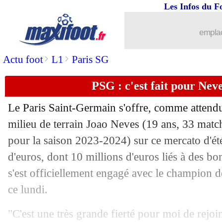
Les Infos du F
05/08
Atletico
: Simeone félicite Félix
emplac
05/08
River Plate
: Gallardo fait son retour (
>
>
Actu foot
L1
Paris SG
05/08
Athènes Kallithea
: Valbuena a signé (
PSG : c'est fait pour Neves
05/08
West Ham
: Füllkrug pour 4 ans (offic
Le Paris Saint-Germain s'offre, comme attendu 
05/08
PSG
: Renato Sanches prêté à Benfica 
milieu de terrain Joao
Neves
(19 ans, 33 match
pour la saison 2023-2024) sur ce mercato d'ét
05/08
Liverpool
: Slot évoque le mercato
d'euros, dont 10 millions d'euros liés à des bon
s'est officiellement engagé avec le champion 
05/08
Chelsea
: Datro Fofana poussé vers la 
ce lundi.
05/08
Sondage MF
: Samba, meilleur choix
"C'est une très grande fierté pour moi de rejoi