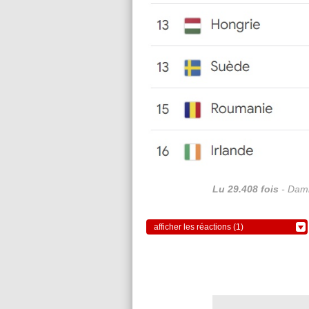
Lu 29.408 fois
- Dami
afficher les réactions (1)