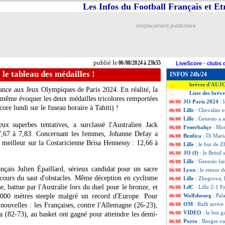
Les Infos du Football Français et E
emplacement publicitaire
publié le
06/08/2024 à 23h55
LiveScore
-
clubs 
 le tableau des médailles !
INFOS 24h/24
brèves d'AUJ
...
rance aux Jeux Olympiques de Paris 2024. En réalité, la
Liste des brèv
...
e même évoquer les deux médailles tricolores remportées
JO Paris 2024
: 
06/08
core lundi sur le fuseau horaire à Tahiti) !
Lille
: Chevalier 
06/08
Lille
: Genesio a a
06/08
x superbes tentatives, a surclassé l'Australien Jack
Fenerbahçe
: Mou
06/08
 17,67 à 7,83. Concernant les femmes, Johanne Defay a
Benfica
: Di Mari
06/08
 meilleur sur la Costaricienne Brisa Hennessy : 12,66 à
Lille
: le but de 
06/08
JO (f)
: le Brésil 
06/08
Lille
: Genesio f
06/08
ançais Julien Épaillard, sérieux candidat pour un sacre
Lyon
: le retour 
06/08
cours du saut d'obstacles. Même déception en cyclisme
Lille
: Zhegrova, l
06/08
e, battue par l'Australie lors du duel pour le bronze, et
LdC
: Lille 2-1 F
06/08
3000 mètres steeple malgré un record d'Europe. Pour
Wolfsbourg
: Pal
06/08
OM
: Rulli arriv
nouvelles : les Françaises, contre l'Allemagne (26-23),
06/08
VIDEO
: le but g
06/08
a (82-73), au basket ont gagné pour atteindre les demi-
Porto
: Borges va
06/08