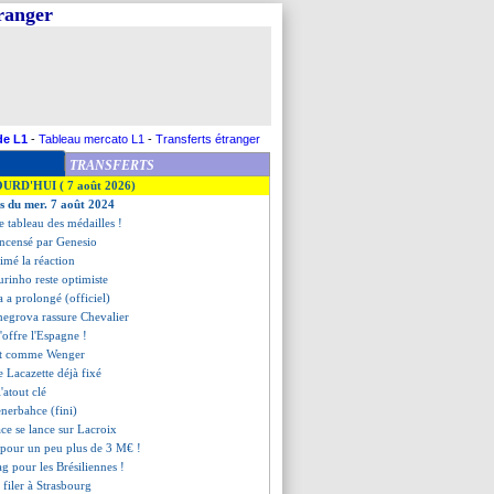
tranger
de L1
-
Tableau mercato L1
-
Transferts étranger
TRANSFERTS
OURD'HUI ( 7 août 2026)
es du mer. 7 août 2024
le tableau des médailles !
encensé par Genesio
imé la réaction
rinho reste optimiste
a a prolongé (officiel)
Zhegrova rassure Chevalier
s'offre l'Espagne !
ait comme Wenger
de Lacazette déjà fixé
'atout clé
enerbahce (fini)
ace se lance sur Lacroix
e pour un peu plus de 3 M€ !
ag pour les Brésiliennes !
 filer à Strasbourg