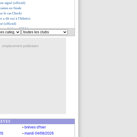
ien signé (officiel)
caines en finale
ue le cas Cherki
z a dit oui à l'Atletico
né (officiel)
 entre Wahi et l'OM !
rbahce, les compos
 à pied !
négociations avancent
emplacement publicitaire
Bayern enclin à un prêt...
z, le PSG toujours menaçant ?
 route pour Barcelone !
nard, départ officialisé
 en renfort (officiel)
rbahçe, les compos probables
 ne regrette pas sa venue
 content de retrouver Olise
e aussi Asprilla
ns - "c'est ma décision"
refusé Petrovic
prolongé et prêté (officiel)
jours à l'écart
on de Neves lors de son départ
REVES
 avec M'Vila
.
brèves d'hier
vec Leipzig pour Olmo !
.
uion mis à pied
26
mardi 04/08/2026