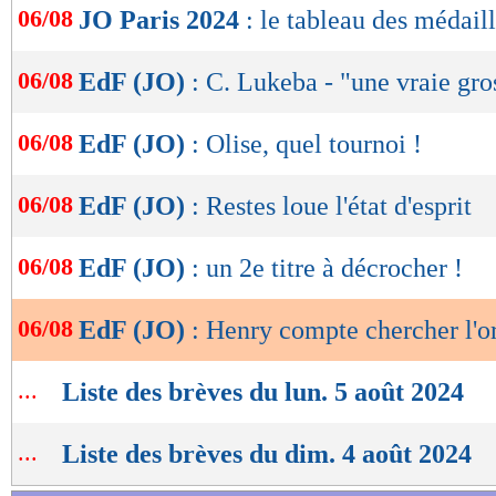
06/08
JO Paris 2024
: le tableau des médaill
de
lecture
06/08
EdF (JO)
: C. Lukeba - "une vraie gro
OK
06/08
EdF (JO)
: Olise, quel tournoi !
06/08
EdF (JO)
: Restes loue l'état d'esprit
06/08
EdF (JO)
: un 2e titre à décrocher !
06/08
EdF (JO)
: Henry compte chercher l'or
...
Liste des brèves du lun. 5 août 2024
...
Liste des brèves du dim. 4 août 2024