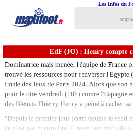
Les Infos du F
06/08
Fenerbahçe
: Lille, Mourinho évacue 
emplac
06/08
Bayern
: Kimmich a annoncé sa décis
06/08
Inter
: Agoumé vendu à Séville (offici
EdF (JO) : Henry compte ch
06/08
Bilbao
: Nico Williams, le gros indice
Dominatrice mais menée, l'équipe de France 
06/08
Porto
: la Juve s'active pour Galeno
trouvé les ressources pour renverser l'Egypte 
finale des Jeux de Paris 2024. Alors que son é
06/08
Chelsea
: fin de la piste Osimhen ?
pour le titre vendredi (18h) contre l'Espagne en
des Bleuets Thierry Henry a peiné à cacher sa 
06/08
EdF
: Henry après Deschamps, Diallo
"Depuis le premier jour (cette équipe le rend
06/08
Atletico
: Alvarez, c'est 95 M€ !
ce n'est pas encore fini. Il reste une médaille à