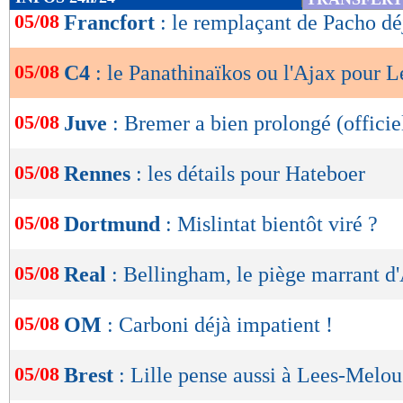
de
05/08
Francfort
: le remplaçant de Pacho dé
lecture
05/08
C4
: le Panathinaïkos ou l'Ajax pour L
OK
05/08
Juve
: Bremer a bien prolongé (officie
05/08
Rennes
: les détails pour Hateboer
05/08
Dortmund
: Mislintat bientôt viré ?
05/08
Real
: Bellingham, le piège marrant d'
05/08
OM
: Carboni déjà impatient !
05/08
Brest
: Lille pense aussi à Lees-Melou