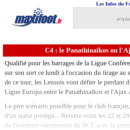
Les Infos du F
05/08
Sondage MF
: Samba, meilleur choix
emplac
05/08
Man City
: Alvarez se rapproche de l'A
05/08
Brest
: Lees-Melou vers un forfait con
C4 : le Panathinaïkos ou l'A
05/08
Real
: Ancelotti évoque le cas Kepa
Qualifié pour les barrages de la Ligue Confére
05/08
OM
: des discussions lancées pour Rull
sur son sort ce lundi à l'occasion du tirage a
de ce tour, les Lensois vont défier le perdant 
05/08
Chelsea
: la cible pour remplacer Gal
Ligue Europa entre le Panathinaïkos et l'Aja
05/08
EdF
: Deschamps, Lacazette ne s'éten
Le pire scénario possible pour le club français,
d'un statut protégé... Rendez-vous les 22 et 29
05/08
Atletico
: Chelsea relance la piste Om
de l'aventure européenne du RCL avec la prem