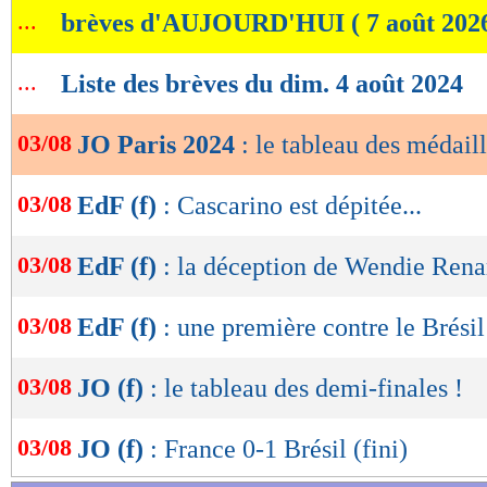
...
brèves d'AUJOURD'HUI ( 7 août 202
de
lecture
...
Liste des brèves du dim. 4 août 2024
OK
03/08
JO Paris 2024
: le tableau des médaill
03/08
EdF (f)
: Cascarino est dépitée...
03/08
EdF (f)
: la déception de Wendie Rena
03/08
EdF (f)
: une première contre le Brésil
03/08
JO (f)
: le tableau des demi-finales !
03/08
JO (f)
: France 0-1 Brésil (fini)