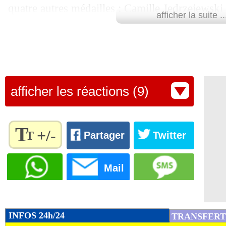
quatre autres médailles : Camille Jedrzejewski a 
afficher la suite ..
pistolet 25m, Lisa Barbelin a attrapé le bronze a
cyclistes Valentin Madouas et Christophe Lapor
le bronze dans la course en ligne.
Au terme de cette journée, la France tombe à la
afficher les réactions (9)
toujours en tête, et les Etats-Unis.
Le tableau des médailles, mis à jour 
T
+/-
T
Partager
Twitter
Règlez la
taille du
Mail
texte
pour
l'adapter
à vos
INFOS 24h/24
TRANSFERT
préférences