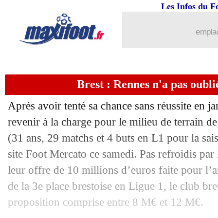
Les Infos du F
emplac
Brest : Rennes n'a pas oubl
...
brèves d'AUJOURD'HUI ( 8 août 202
Après avoir tenté sa chance sans réussite en ja
...
Liste des brèves du dim. 4 août 2024
revenir à la charge pour le milieu de terrain d
(31 ans, 29 matchs et 4 buts en L1 pour la sai
03/08
JO Paris 2024
: le tableau des médaill
site Foot Mercato ce samedi. Pas refroidis par 
leur offre de 10 millions d’euros faite pour l’
03/08
EdF (f)
: Cascarino est dépitée...
de la 3e place brestoise en Ligue 1, le club b
proposition comprise entre 8 M€ et 12 M€.
03/08
EdF (f)
: la déception de Wendie Rena