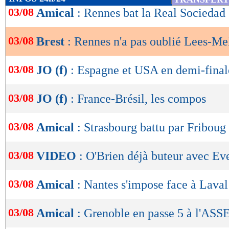
de
03/08
Amical
: Rennes bat la Real Sociedad
lecture
03/08
Brest
: Rennes n'a pas oublié Lees-Me
OK
03/08
JO (f)
: Espagne et USA en demi-final
03/08
JO (f)
: France-Brésil, les compos
03/08
Amical
: Strasbourg battu par Friboug
03/08
VIDEO
: O'Brien déjà buteur avec Ev
03/08
Amical
: Nantes s'impose face à Laval
03/08
Amical
: Grenoble en passe 5 à l'ASSE