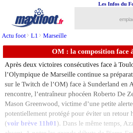
Les Infos du F
03/08
Amical
: Strasbourg battu par Friboug
emplac
03/08
VIDEO
: O'Brien déjà buteur avec Ev
>
>
Actu foot
L1
Marseille
03/08
Amical
: Nantes s'impose face à Laval
OM : la composition face 
03/08
Amical
: Grenoble en passe 5 à l'ASSE
Après deux victoires consécutives face à Toulo
03/08
Amical
: Auxerre enchaîne face au Re
l’Olympique de Marseille continue sa préparat
sur le Twitch de l’OM) face à Sunderland en A
03/08
Amical
: Angers renversé par Lorient
rencontre, l’entraîneur phocéen Roberto De Ze
Mason Greenwood, victime d’une petite alerte
03/08
Amical
: Mikautadze titulaire, Lyon b
potentiellement protégé pour éviter un retour ho
(
voir brève 11h01
). Dans le même temps, Az
03/08
Atletico
: Sørloth a bien signé ! (offici