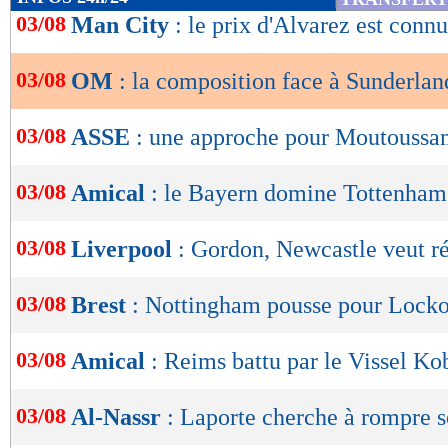
de
03/08
Man City
: le prix d'Alvarez est connu
lecture
03/08
OM
: la composition face à Sunderlan
OK
03/08
ASSE
: une approche pour Moutouss
03/08
Amical
: le Bayern domine Tottenham
03/08
Liverpool
: Gordon, Newcastle veut ré
03/08
Brest
: Nottingham pousse pour Lock
03/08
Amical
: Reims battu par le Vissel Ko
03/08
Al-Nassr
: Laporte cherche à rompre s