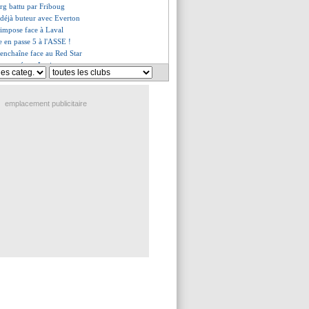
urg battu par Friboug
 déjà buteur avec Everton
'impose face à Laval
e en passe 5 à l'ASSE !
 enchaîne face au Red Star
renversé par Lorient
ze titulaire, Lyon bat Berlin
 a bien signé ! (officiel)
r ciblé pour l'après-Füllkrug
emplacement publicitaire
croche Leverkusen
and 2-2 OM (fini)
rg rattrapé par Fribourg
 premier but de Koné avec l'OM
garte dans l'attente
utur directeur technique
veut blinder Jacquet
ix d'Alvarez est connu !
tion face à Sunderland
oche pour Moutoussamy
rn domine Tottenham
n, Newcastle veut résister
am pousse pour Locko
ttu par le Vissel Kobe
e cherche à rompre son contrat
vers l'AS Roma ?
chauffourées, Diallo relativise