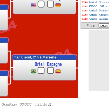
Amical
: Strasbo
03/08
VIDEO
: O'Brien
03/08
Amical
: Nantes s
03/08
Amical
: Grenobl
03/08
Amical
: Auxerre
03/08
Amical
: Angers 
03/08
Filtrer :
Amical
: Mikautad
03/08
Atletico
: Sørloth
03/08
Dortmund
: Beie
03/08
Amical
: Lens ac
03/08
Amical
: Sunderl
03/08
Amical
: Strasbou
03/08
VIDEO
: le joli
03/08
PSG
: Man Utd, U
03/08
Caen
: Prêcheur f
03/08
Rennes
: le club 
03/08
Man City
: le pr
03/08
OM
: la composi
03/08
ASSE
: une appr
03/08
Amical
: le Baye
03/08
Liverpool
: Gordo
03/08
Brest
: Nottingh
03/08
Amical
: Reims ba
03/08
Al-Nassr
: Laport
03/08
Rennes
: Theate 
03/08
s Goudlijian - 03/08/24 à 23h16
EdF (JO)
: les é
03/08