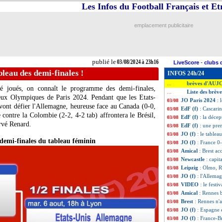
Les Infos du Football Français et E
emplacement publicitaire
publié le
03/08/2024 à 23h16
LiveScore
-
clubs 
ableau des demi-finales !
INFOS 24h/24
brèves d'AUJ
...
té joués, on connaît le programme des demi-finales,
Liste des brèv
...
eux Olympiques de Paris 2024. Pendant que les Etats-
JO Paris 2024
: 
03/08
 vont défier l'Allemagne, heureuse face au Canada (0-0,
EdF (f)
: Cascarin
03/08
 contre la Colombie (2-2, 4-2 tab) affrontera le Brésil,
EdF (f)
: la déce
03/08
rvé Renard.
EdF (f)
: une prem
03/08
JO (f)
: le tablea
03/08
 demi-finales du tableau féminin
JO (f)
: France 0-
03/08
Amical
: Brest ac
03/08
Newcastle
: capi
03/08
Leipzig
: Olmo, R
03/08
JO (f)
: l'Allemag
03/08
VIDEO
: le festi
03/08
Amical
: Rennes 
03/08
Brest
: Rennes n'
03/08
JO (f)
: Espagne 
03/08
JO (f)
: France-B
03/08