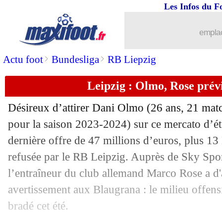
Les Infos du F
emplac
>
>
Actu foot
Bundesliga
RB Liepzig
Leipzig : Olmo, Rose prév
Désireux d’attirer Dani
Olmo
(26 ans, 21 matc
pour la saison 2023-2024) sur ce mercato d’ét
dernière offre de 47 millions d’euros, plus 1
refusée par le RB Leipzig. Auprès de Sky Spo
l’entraîneur du club allemand Marco Rose a d'a
avertissement aux Blaugrana : le milieu offens
bradé cet été.
...
brèves d'AUJOURD'HUI ( 8 août 202