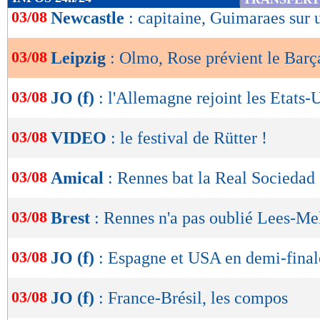
de
03/08
Newcastle
: capitaine, Guimaraes sur
lecture
03/08
Leipzig
: Olmo, Rose prévient le Barç
OK
03/08
JO (f)
: l'Allemagne rejoint les Etats-
03/08
VIDEO
: le festival de Rütter !
03/08
Amical
: Rennes bat la Real Sociedad
03/08
Brest
: Rennes n'a pas oublié Lees-Me
03/08
JO (f)
: Espagne et USA en demi-final
03/08
JO (f)
: France-Brésil, les compos