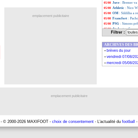
Juve
: Bremer va
05/08
Athletic
: Nico W
05/08
OM
: Sildillia a
05/08
emplacement publicitaire
Francfort
: Pach
05/08
PSG
: Simons prêt
05/08
Atalanta
: Scama
05/08
Filtrer :
PSG
: Neves, les
05/08
VIDEO
: Bou, un
05/08
ARCHIVES DES B
Real
: une tendan
05/08
.
Chelsea
: Gallaghe
05/08
brèves du jour
.
PSG
: Laporte ré
05/08
vendredi 07/08/20
OM
: Las Palmas
05/08
.
mercredi 05/08/20
PSG
: Simons, le
05/08
Liste des brèv
...
Liste des brèv
...
emplacement publicitaire
- © 2000-2026 MAXIFOOT -
choix de consentement
- L'actualité du
football
-