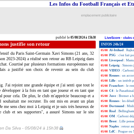
Les Infos du Football Français et E
Sondage MF
: S
05/08
Man City
: Alvar
05/08
Brest
: Lees-Melo
05/08
emplacement publicitaire
Real
: Ancelotti 
05/08
OM
: des discuss
05/08
Chelsea
: la cibl
05/08
EdF
: Deschamps,
05/08
publié le
05/08/2024 à 15h38
LiveScore
-
clubs 
Atletico
: Chelse
05/08
mons justifie son retour
INFOS 24h/24
OM
: Sternal ver
05/08
Al-Ittihad
: Rajko
05/08
ffensif du Paris Saint-Germain Xavi
Simons
(21 ans, 32
PSG
: c'est fait 
05/08
ison 2023-2024) a réalisé son retour au RB Leipzig dans
Liverpool
: Mamar
05/08
chat. Courtisé par plusieurs formations européennes sur
Leipzig
: Simons j
05/08
ndais a justifié son choix de revenir au sein du club
VIDEO
: Carboni
05/08
Rennes
: un accor
05/08
Lille
: un intérêt 
05/08
g. J'ai rejoint une grande équipe et j'ai senti que tout le
Francfort
: le re
05/08
développer à la fois en tant que joueur et en tant que
C4
: le Panathina
05/08
al pour cela. De plus, le club m'apprécie beaucoup et a
Juve
: Bremer a b
05/08
l souhaitait me recruter. Ils ont mis en avant un plan
Rennes
: les déta
05/08
Dortmund
: Misli
) Je me sens chez moi à Leipzig et je suis très heureux de
05/08
Real
: Bellingham
05/08
 club et ses supporters", a assuré Simons sur le site
OM
: Carboni déj
05/08
Brest
: Lille pen
05/08
Naples
: retour a
05/08
n Da Silva - 05/08/24 à 15h38
LdC
: Prague ou S
05/08