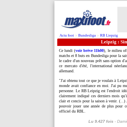
Actu foot
Bundesliga
RB Liepzig
>
>
Leipzig : Si
Ce lundi (
voir brève 11h00
), le milieu o
matchs et 8 buts en Bundesliga pour la sa
le cadre d'un nouveau prêt sans option d'a
ce mercato d'été, l'international néerla
allemand.
"J'ai obtenu tout ce que je voulais à Leipzi
monde avait confiance en moi. J'ai pu me 
personne. Le RB Leipzig est l'endroit idé
clairement indiqué ces derniers mois qu'i
clair et concis pour la saison à venir. (...
pouvoir jouer une année de plus pour ce
officiel du RBL.
Lu 9.427 fois
- Damie