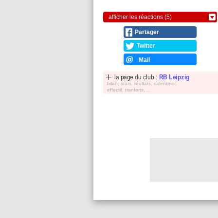
afficher les réactions (5)
Partager
Twitter
Mail
la page du club :
RB Leipzig
bilan, stats, réultats, calendrier,
effectif, tranferts, ...