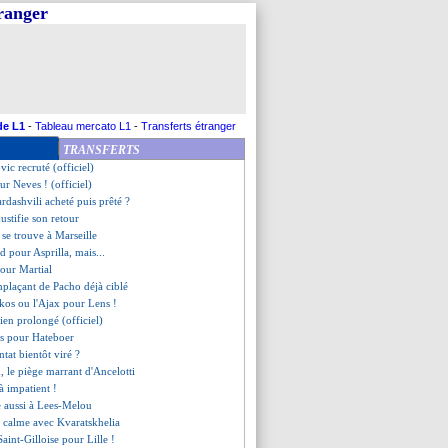
tranger
amba, meilleur choix pour l'OM
ez se rapproche de l'Atletico !
u vers un forfait contre l'OM
évoque le cas Kepa
ions lancées pour Rulli !
e pour remplacer Gallagher
 Lacazette ne s'étend pas
de L1
-
Tableau mercato L1
-
Transferts étranger
a relance la piste Omorodion
TRANSFERTS
s une prolongation
vic recruté (officiel)
pour Neves ! (officiel)
dashvili acheté puis prêté ?
ustifie son retour
 se trouve à Marseille
d pour Asprilla, mais...
pour Martial
mplaçant de Pacho déjà ciblé
ïkos ou l'Ajax pour Lens !
ien prolongé (officiel)
ils pour Hateboer
ntat bientôt viré ?
, le piège marrant d'Ancelotti
à impatient !
se aussi à Lees-Melou
u calme avec Kvaratskhelia
aint-Gilloise pour Lille !