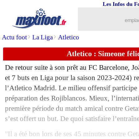
Les Infos du F
emplac
>
>
Actu foot
La Liga
Atletico
Atletico : Simeone féli
...
brèves d'AUJOURD'HUI ( 6 août 202
De retour suite à son prêt au FC Barcelone,
Jo
...
Liste des brèves du mar. 6 août 2024
et 7 buts en Liga pour la saison 2023-2024) re
l’Atletico Madrid. Le milieu offensif participe
05/08
EdF (JO)
: Mateta, roi des réseaux so
préparation des Rojiblancos. Mieux, l’internati
première période du match amical contre Getaf
05/08
JO
: le programme final du tournoi !
s’est offert un but. De quoi satisfaire l’entra
05/08
JO
: France 3-1 ap Egypte (fini)
"Il a été bon lors de ses 45 minutes contre Ge