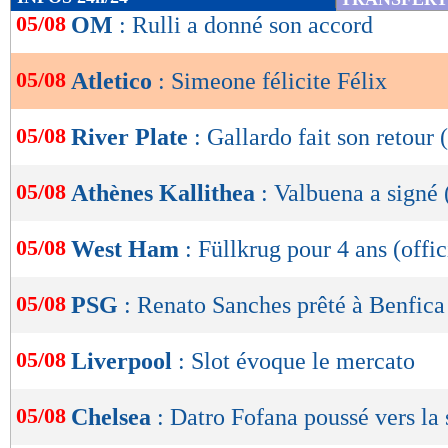
de
05/08
OM
: Rulli a donné son accord
lecture
05/08
Atletico
: Simeone félicite Félix
OK
05/08
River Plate
: Gallardo fait son retour (
05/08
Athènes Kallithea
: Valbuena a signé (
05/08
West Ham
: Füllkrug pour 4 ans (offic
05/08
PSG
: Renato Sanches prêté à Benfica 
05/08
Liverpool
: Slot évoque le mercato
05/08
Chelsea
: Datro Fofana poussé vers la 