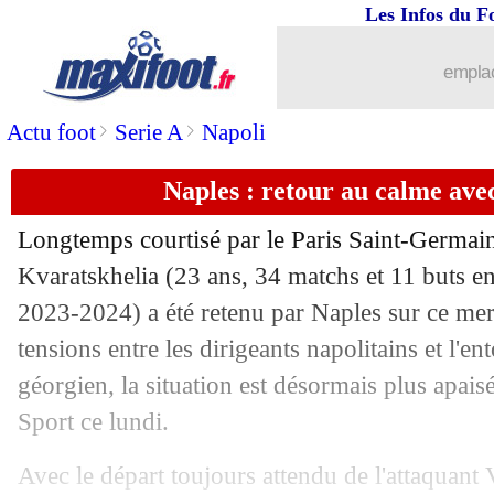
Les Infos du F
05/08
Atletico
: Chelsea relance la piste Om
emplac
05/08
OM
: Sternal vers une prolongation
>
>
Actu foot
Serie A
Napoli
05/08
Al-Ittihad
: Rajkovic recruté (officiel)
Naples : retour au calme ave
05/08
PSG
: c'est fait pour Neves ! (officiel)
Longtemps courtisé par le Paris Saint-Germain,
05/08
Liverpool
: Mamardashvili acheté puis
Kvaratskhelia
(23 ans, 34 matchs et 11 buts en
2023-2024) a été retenu par Naples sur ce mer
05/08
Leipzig
: Simons justifie son retour
tensions entre les dirigeants napolitains et l'en
géorgien, la situation est désormais plus apaisé
05/08
VIDEO
: Carboni se trouve à Marseill
Sport ce lundi.
05/08
Rennes
: un accord pour Asprilla, mais
Avec le départ toujours attendu de l'attaquant