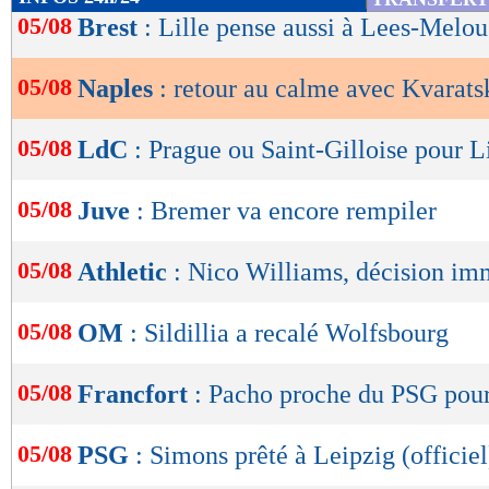
de
05/08
Brest
: Lille pense aussi à Lees-Melou
lecture
05/08
Naples
: retour au calme avec Kvarats
OK
05/08
LdC
: Prague ou Saint-Gilloise pour Li
05/08
Juve
: Bremer va encore rempiler
05/08
Athletic
: Nico Williams, décision im
05/08
OM
: Sildillia a recalé Wolfsbourg
05/08
Francfort
: Pacho proche du PSG pou
05/08
PSG
: Simons prêté à Leipzig (officiel