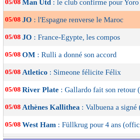
05/08
Man Utd
: le club confirme pour Yoro
de
lecture
05/08
JO
: l'Espagne renverse le Maroc
OK
05/08
JO
: France-Egypte, les compos
05/08
OM
: Rulli a donné son accord
05/08
Atletico
: Simeone félicite Félix
05/08
River Plate
: Gallardo fait son retour (
05/08
Athènes Kallithea
: Valbuena a signé (
05/08
West Ham
: Füllkrug pour 4 ans (offic