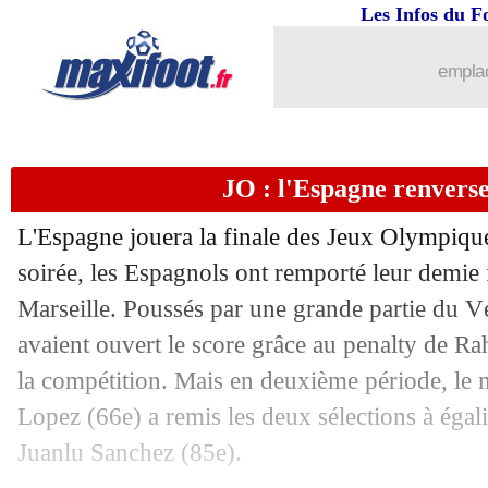
Les Infos du F
emplac
JO : l'Espagne renvers
L'Espagne jouera la finale des Jeux Olympique
soirée, les Espagnols ont remporté leur demie
Marseille. Poussés par une grande partie du 
avaient ouvert le score grâce au penalty de Ra
...
brèves d'AUJOURD'HUI ( 7 août 202
la compétition. Mais en deuxième période, le 
Lopez (66e) a remis les deux sélections à égalit
...
Liste des brèves du mar. 6 août 2024
Juanlu Sanchez (85e).