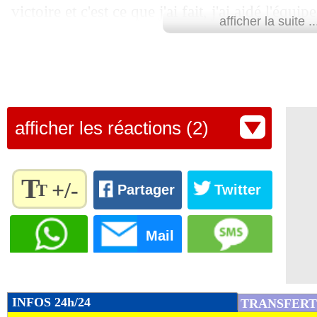
victoire et c'est ce que j'ai fait, j'ai aidé l'équip
afficher la suite ..
heureusement cela a fonctionné. Nerveux ? Bien
tente de le cacher et de répondre dans les mom
être calme car je savais que ce moment pouvait 
prêt à aider l'équipe", a confié Conceiçao pou
afficher les réactions (2)
Lu 10.111 fois
- Damien Da Silva 
T
+/-
T
Partager
Twitter
Règlez la
taille du
Mail
texte
pour
l'adapter
à vos
INFOS 24h/24
TRANSFERT
préférences