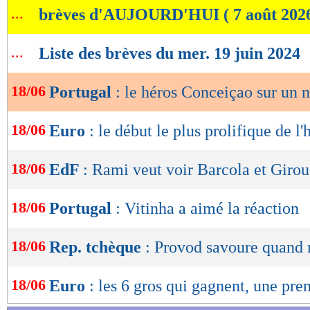
...
brèves d'AUJOURD'HUI ( 7 août 202
de
lecture
...
Liste des brèves du mer. 19 juin 2024
OK
18/06
Portugal
: le héros Conceiçao sur un 
18/06
Euro
: le début le plus prolifique de l'
18/06
EdF
: Rami veut voir Barcola et Giro
18/06
Portugal
: Vitinha a aimé la réaction
18/06
Rep. tchèque
: Provod savoure quan
18/06
Euro
: les 6 gros qui gagnent, une pre