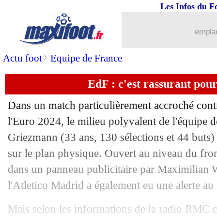
18/06
Euro
: les 6 gros qui gagnent, une pre
Les Infos du F
18/06
Portugal
: Conceição, quelle première
emplac
18/06
EURO
: le classement du groupe F (Po
>
Actu foot
Equipe de France
EdF : c'est rassurant po
18/06
EURO
: Portugal 2-1 Rép. tchèque (fi
Dans un match particulièrement accroché contr
18/06
EdF
: Mbappé, Dugarry ne s'inquiète 
l'Euro 2024, le milieu polyvalent de l'équipe 
Griezmann (33 ans, 130 sélections et 44 buts)
18/06
Man Utd
: Mainoo heureux pour Ten 
sur le plan physique. Ouvert au niveau du fron
18/06
Monaco
: Milan avance ses pions pou
dans un panneau publicitaire par Maximilian 
l'Atletico Madrid a également eu une alerte au
18/06
Autriche
: Wöber a accusé le coup
Mais selon les informations de la radio RMC c