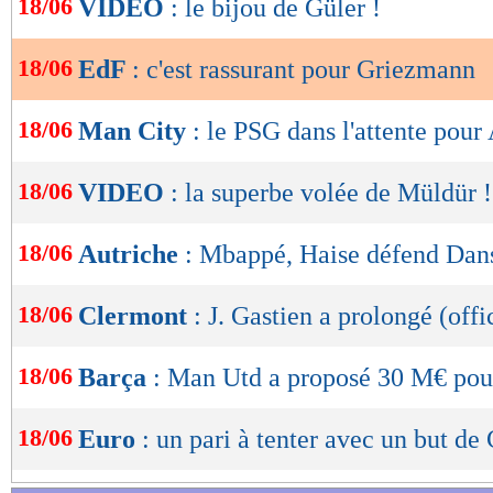
18/06
VIDEO
: le bijou de Güler !
de
lecture
18/06
EdF
: c'est rassurant pour Griezmann
OK
18/06
Man City
: le PSG dans l'attente pour
18/06
VIDEO
: la superbe volée de Müldür !
18/06
Autriche
: Mbappé, Haise défend Dan
18/06
Clermont
: J. Gastien a prolongé (offi
18/06
Barça
: Man Utd a proposé 30 M€ pou
18/06
Euro
: un pari à tenter avec un but de