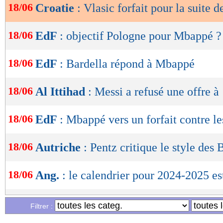
18/06
Croatie
: Vlasic forfait pour la suite d
OK
18/06
EdF
: objectif Pologne pour Mbappé ?
18/06
EdF
: Bardella répond à Mbappé
18/06
Al Ittihad
: Messi a refusé une offre 
18/06
EdF
: Mbappé vers un forfait contre l
18/06
Autriche
: Pentz critique le style des 
18/06
Ang.
: le calendrier pour 2024-2025 est
18/06
EdF
: un match face à la réserve de P
Filtrer :