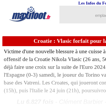
18/06
Nice
: Farioli veut Rosario à l'Ajax
Les Infos du F
emplac
18/06
Espagne
: Zubimendi pas fan du début
18/06
PSG
: Ethan Mbappé annonce son dép
Croatie : Vlasic forfait pour l
18/06
Dortmund
: la Juve pense à Adeyemi
Victime d'une nouvelle blessure à une cuisse à 
18/06
EdF
: Kanté, Garcia voit un bémol coll
offensif de la Croatie Nikola Vlasic (26 ans, 56
déjà faire une croix sur la suite de l'Euro 2024
18/06
EURO
: Turquie-Géorgie, les compos
l'Espagne (0-3) samedi, le joueur du Torino va
base des Vatreni. Les Croates, qui joueront co
18/06
C4
: Haïfa jouera "à domicile" en Pol
(15h), puis l'Italie le 24 juin (21h), poursuivr
18/06
EdF
: Giroud touché à un adducteur
Lu 6.827 fois
- Clément Barbier 