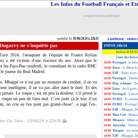
Les Infos du Football Français et E
emplacement publicitaire
publié le
18/06/2024 à 22h35
LiveScore
-
clubs 
Dugarry ne s'inquiète pas
INFOS 24h/24
brèves d'AUJ
...
'Euro 2024, l'attaquant de l'équipe de France Kylian
Liste des brèv
...
s) a été victime d'une fracture du nez. Alors que le
Portugal
: le hé
18/06
ier les Pays-Bas vendredi, le consultant de la radio RMC
Euro
: le début le
18/06
 le joueur du Real Madrid.
EdF
: Rami veut 
18/06
Portugal
: Vitinh
18/06
i, Mbappé ce n’est pas un monstre de combat, il ne va
Rep. tchèque
: P
18/06
nt intelligent, il ne va pas aller dans le duel. Et des
Euro
: les 6 gros
18/06
t jamais. Le risque c’est un peu la douleur, s’il prend le
Portugal
: Conce
18/06
a risque un peu de faire mal. C’est juste ça le truc d’un
EURO
: le class
18/06
ent, on crie au feu pour pas grand-chose", a jugé l'ex-
EURO
: Portugal
18/06
EdF
: Mbappé, Du
18/06
Man Utd
: Maino
18/06
Monaco
: Milan 
en Da Silva - 18/06/24 à 22h35
18/06
Autriche
: Wöber
18/06
Turquie
: un reco
18/06
EdF
: Mbappé, D
18/06