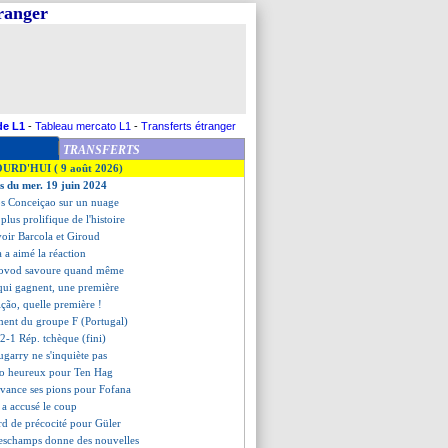
tranger
de L1
-
Tableau mercato L1
-
Transferts étranger
TRANSFERTS
OURD'HUI ( 9 août 2026)
es du mer. 19 juin 2024
ros Conceiçao sur un nuage
 plus prolifique de l'histoire
voir Barcola et Giroud
a a aimé la réaction
rovod savoure quand même
 qui gagnent, une première
ição, quelle première !
ement du groupe F (Portugal)
 2-1 Rép. tchèque (fini)
garry ne s'inquiète pas
o heureux pour Ten Hag
avance ses pions pour Fofana
 a accusé le coup
rd de précocité pour Güler
eschamps donne des nouvelles