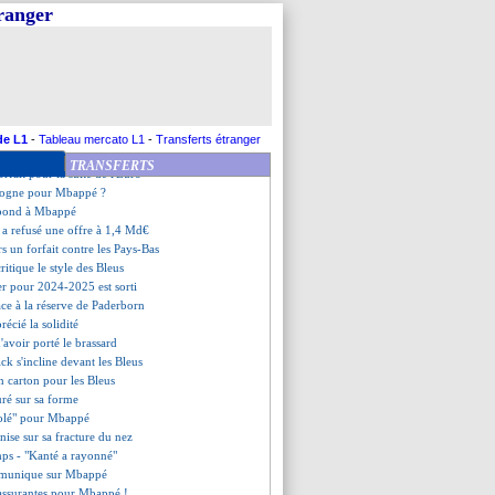
ché à un adducteur
tranger
irme pour Perraud
mercato de Lorenzi
ives, Diallo défend les Bleus
e duo père-fils de l'histoire
 sera 20 M€ !
pointe un manque d'équité
en tournois égalé pour Giroud
de L1
-
Tableau mercato L1
-
Transferts étranger
rgne Tagliafico
TRANSFERTS
orfait pour la suite de l'Euro
ologne pour Mbappé ?
épond à Mbappé
 a refusé une offre à 1,4 Md€
s un forfait contre les Pays-Bas
critique le style des Bleus
ier pour 2024-2025 est sorti
ace à la réserve de Paderborn
récié la solidité
d'avoir porté le brassard
ck s'incline devant les Bleus
n carton pour les Bleus
uré sur sa forme
solé" pour Mbappé
ise sur sa fracture du nez
ps - "Kanté a rayonné"
mmunique sur Mbappé
rassurantes pour Mbappé !