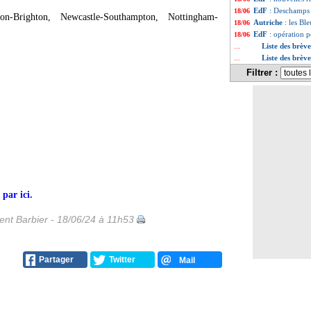
EdF
: Deschamps e
18/06
n-Brighton, Newcastle-Southampton, Nottingham-
Autriche
: les Bl
18/06
EdF
: opération 
18/06
Liste des brève
...
Liste des brèv
...
Filtrer :
 par ici.
nt Barbier - 18/06/24 à 11h53
Partager
Twitter
Mail