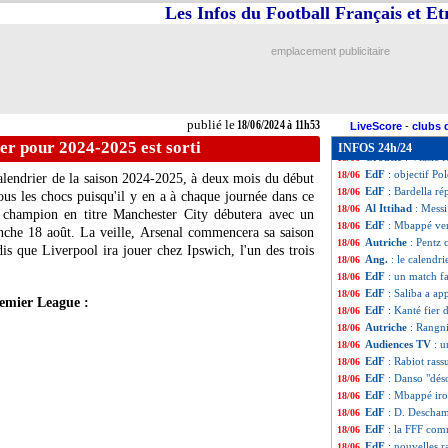
EdF
: Giroud tou
18/06
Les Infos du Football Français et E
Betis
: ça se conf
18/06
Brest
: le point 
18/06
emplacement publicitaire
EdF
: les législat
18/06
Euro
: Thuram, 10
18/06
OM
: Vitinha, ce
18/06
EdF
: Deschamps 
18/06
publié le
18/06/2024 à 11h53
EdF
: un record 
18/06
LiveScore
-
clubs 
Lyon
: Benfica lo
18/06
ier pour 2024-2025 est sorti
INFOS 24h/24
Croatie
: Vlasic f
18/06
EdF
: objectif P
18/06
alendrier de la saison 2024-2025, à deux mois du début
EdF
: Bardella r
18/06
tous les chocs puisqu'il y en a à chaque journée dans ce
Al Ittihad
: Messi
18/06
 champion en titre Manchester City débutera avec un
EdF
: Mbappé ver
18/06
nche 18 août. La veille, Arsenal commencera sa saison
Autriche
: Pentz 
18/06
s que Liverpool ira jouer chez Ipswich, l'un des trois
Ang.
: le calendr
18/06
EdF
: un match f
18/06
EdF
: Saliba a app
18/06
emier League :
EdF
: Kanté fier 
18/06
Autriche
: Rangni
18/06
Audiences TV
: u
18/06
EdF
: Rabiot rass
18/06
EdF
: Danso "dé
18/06
EdF
: Mbappé iron
18/06
EdF
: D. Descham
18/06
EdF
: la FFF co
18/06
EdF
: nouvelles 
18/06