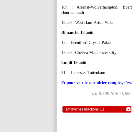
16h : Arsenal-Wolverhampton, Everto
Bournemouth
18h30 : West Ham-Aston Villa
Dimanche 18 août
15h : Brentford-Crystal Palace
17h30 : Chelsea-Manchester City
Lundi 19 août
21h : Leicester-Tottenham
Et pour voir le calendrier complet, c'est
Lu 8.738 fois
- Cléme
afficher les réactions (1)