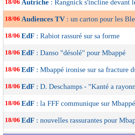
18/06
Autriche
: Rangnick s'incline devant l
de
lecture
18/06
Audiences TV
: un carton pour les Bl
OK
18/06
EdF
: Rabiot rassuré sur sa forme
18/06
EdF
: Danso "désolé" pour Mbappé
18/06
EdF
: Mbappé ironise sur sa fracture 
18/06
EdF
: D. Deschamps - "Kanté a rayon
18/06
EdF
: la FFF communique sur Mbapp
18/06
EdF
: nouvelles rassurantes pour Mba