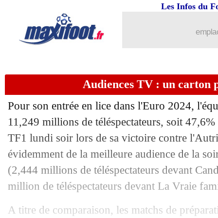
18/06
EdF
: les législatives, Diallo défend l
Les Infos du F
18/06
Euro
: Thuram, 10e duo père-fils de l'
emplac
18/06
OM
: Vitinha, ce sera 20 M€ !
Audiences TV : un carton p
18/06
EdF
: Deschamps pointe un manque d'
Pour son entrée en lice dans l'Euro 2024, l'équ
18/06
EdF
: un record en tournois égalé pou
11,249 millions de téléspectateurs, soit 47,6%
TF1 lundi soir lors de sa victoire contre l'Autri
18/06
Lyon
: Benfica lorgne Tagliafico
évidemment de la meilleure audience de la soi
18/06
Croatie
: Vlasic forfait pour la suite d
(2,444 millions de téléspectateurs devant Can
million de téléspectateurs devant La Vraie fami
18/06
EdF
: objectif Pologne pour Mbappé ?
A titre de comparaison, les matchs de préparat