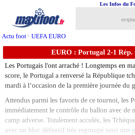
Les Infos du F
emplac
>
Actu foot
UEFA EURO
EURO : Portugal 2-1 Rép. t
Les Portugais l'ont arraché ! Longtemps en ma
score, le Portugal a renversé la République tc
mardi à l’occasion de la première journée du 
Attendus parmi les favoris de ce tournoi, les P
immédiatement le contrôle du ballon avec de 
camp adverse. Totalement acculés, les Tchèques
...
brèves d'AUJOURD'HUI ( 8 août 202
avec un bloc défensif très regroupé sous une 