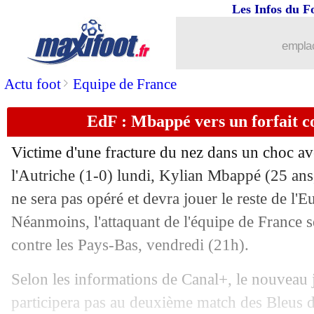
18/06
Dortmund
: la Juve pense à Adeyemi
Les Infos du F
18/06
EdF
: Kanté, Garcia voit un bémol coll
emplac
18/06
EURO
: Turquie-Géorgie, les compos
>
Actu foot
Equipe de France
EdF : Mbappé vers un forfait c
18/06
C4
: Haïfa jouera "à domicile" en Pol
Victime d'une fracture du nez dans un choc a
18/06
EdF
: Giroud touché à un adducteur
l'Autriche (1-0) lundi, Kylian Mbappé (25 ans,
ne sera pas opéré et devra jouer le reste de l
18/06
Betis
: ça se confirme pour Perraud
Néanmoins, l'attaquant de l'équipe de France se
18/06
Brest
: le point mercato de Lorenzi
contre les Pays-Bas, vendredi (21h).
Selon les informations de Canal+, le nouveau
18/06
EdF
: les législatives, Diallo défend l
participera pas au deuxième match des Bleus d