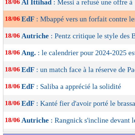
18/06
Al Ittihad
: Messi a refusé une offre 
de
lecture
18/06
EdF
: Mbappé vers un forfait contre l
OK
18/06
Autriche
: Pentz critique le style des 
18/06
Ang.
: le calendrier pour 2024-2025 est
18/06
EdF
: un match face à la réserve de P
18/06
EdF
: Saliba a apprécié la solidité
18/06
EdF
: Kanté fier d'avoir porté le brass
18/06
Autriche
: Rangnick s'incline devant l