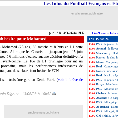
Les Infos du Football Français et E
OM
: Gallardo, s
13/06
Bayern
: Hernand
13/06
Toulouse
: Healey
13/06
emplacement publicitaire
PSG
: Mbappé, le
13/06
Annecy
: le club
13/06
Amiens
: Daf nom
13/06
Lyon
: contrat ré
13/06
publié le
13/06/2023 à 16h52
LiveScore
-
clubs 
Montpellier
: Nor
13/06
lub hésite pour Mohamed
INFOS 24h/24
CdM 2026
: Mess
13/06
PSG
: le jeune D
13/06
fa
Mohamed
(25 ans, 36 matchs et 8 buts en L1 cette
Arsenal
: le Baye
13/06
Nantes. Alors que les Canaris ont jusqu'au jeudi 15 juin
Strasbourg
: Dia
13/06
mée à 6 millions d'euros, aucune décision définitive n'a
Nantes
: le club
13/06
 l'avant-centre. Le 16e de L1 privilégie pourtant un
Milan
: Maignan p
13/06
 prochaine, mais les performances intéressantes de
Real
: Camavinga
13/06
attaquant de surface, font hésiter le FCN.
Nantes
: une sais
13/06
Real
: Nacho déç
13/06
 son troisième gardien Denis Petric (
voir la brève de
PSG
: la pépite 
13/06
Barça
: Mendes c
13/06
PSG
: Mbappé dém
13/06
ain Rigaux - 13/06/23 à 16h52
Chelsea
: la Juve
13/06
Atalanta
: le Bar
13/06
PSG
: Mbappé pre
13/06
Al-Ittihad
: Kanté
13/06
PSG
: Mbappé, Ba
13/06
emplacement publicitaire
OM
: Milik, la J
13/06