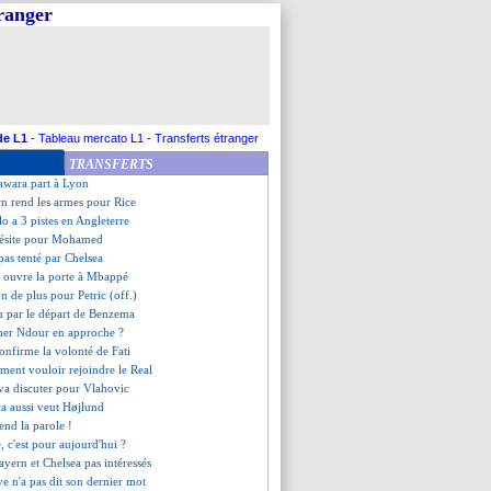
tranger
on clan confirme mais...
ez a demandé à partir au PSG
, départ confirmé (officiel)
 Real prêt à offrir 200 M€ !
 réclame un maintien en L2
mé coach (officiel)
silié pour Pollersbeck (off.)
de L1
-
Tableau mercato L1
-
Transferts étranger
din dans le viseur de Nice
TRANSFERTS
i ne s'y voit pas
iawara part à Lyon
rn rend les armes pour Rice
llo a 3 pistes en Angleterre
 hésite pour Mohamed
as tenté par Chelsea
 ouvre la porte à Mbappé
on de plus pour Petric (off.)
u par le départ de Benzema
Cher Ndour en approche ?
onfirme la volonté de Fati
ent vouloir rejoindre le Real
 va discuter pour Vlahovic
ça aussi veut Højlund
nd la parole !
, c'est pour aujourd'hui ?
yern et Chelsea pas intéressés
uve n'a pas dit son dernier mot