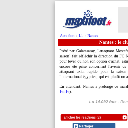
Actu foot
L1
Nantes
>
>
Nantes : le c
Prêté par Galatasaray, l'attaquant Mosta
saison) fait réfléchir la direction du FC 
pour lever ou non son option d'achat, esti
encore été prise concernant l'avenir de
attaquant axial rapide pour la saison
l'international égyptien, qui est plutôt un 
En attendant, Nantes a prolongé ce mardi
16h16
).
Lu 14.092 fois
- Rom
afficher les réactions (2)
Partager