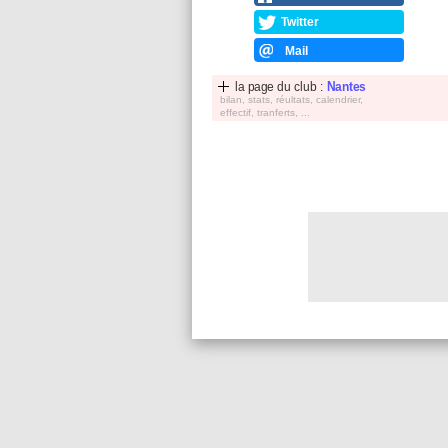
Twitter
Mail
la page du club :
Nantes
bilan, stats, réultats, calendrier,
effectif, tranferts, ...