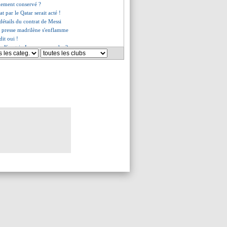
alement conservé ?
hat par le Qatar serait acté !
 détails du contrat de Messi
 presse madrilène s'enflamme
dit oui !
ion Kang-in Lee en approche ?
 repousse une première offre
ce positive pour Gallardo
 tenter sa chance pour Mbappé !
'est au moins 185 M€ ?
 répond à l'intérêt du Barça
se toujours aux Bleus
irme pour Oscar Cortés
té contre Mbappé et Campos
 "Mbappé, c'est un réel choc"
s du lun. 12 juin 2023
es du dim. 11 juin 2023