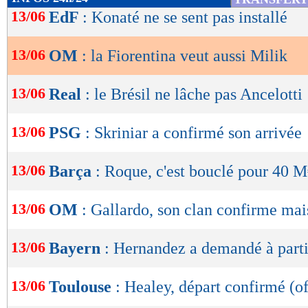
de
13/06
EdF
: Konaté ne se sent pas installé
lecture
13/06
OM
: la Fiorentina veut aussi Milik
OK
13/06
Real
: le Brésil ne lâche pas Ancelotti
13/06
PSG
: Skriniar a confirmé son arrivée
13/06
Barça
: Roque, c'est bouclé pour 40 M
13/06
OM
: Gallardo, son clan confirme mais
13/06
Bayern
: Hernandez a demandé à part
13/06
Toulouse
: Healey, départ confirmé (of