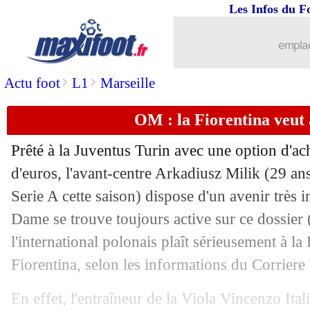
Les Infos du F
emplac
>
>
Actu foot
L1
Marseille
OM : la Fiorentina veut 
Prêté à la Juventus Turin avec une option d'ach
d'euros, l'avant-centre Arkadiusz
Milik
(29 ans
Serie A cette saison) dispose d'un avenir très i
Dame se trouve toujours active sur ce dossier 
l'international polonais plaît sérieusement à la
Fiorentina, selon les informations du Corriere
En effet, l'entraîneur de la Viola Vincenzo Ital