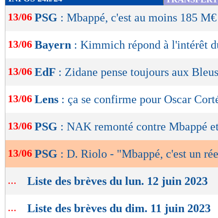
de
13/06
PSG
: Mbappé, c'est au moins 185 M€
lecture
OK
13/06
Bayern
: Kimmich répond à l'intérêt 
13/06
EdF
: Zidane pense toujours aux Bleu
13/06
Lens
: ça se confirme pour Oscar Cort
13/06
PSG
: NAK remonté contre Mbappé e
13/06
PSG
: D. Riolo - "Mbappé, c'est un ré
...
Liste des brèves du lun. 12 juin 2023
...
Liste des brèves du dim. 11 juin 2023