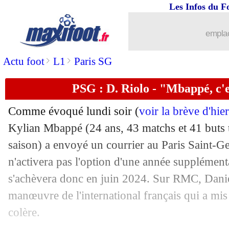
Les Infos du F
13/06
PSG
: Mbappé dément vouloir rejoindr
emplac
13/06
Chelsea
: la Juve va discuter pour Vla
>
>
Actu foot
L1
Paris SG
13/06
Atalanta
: le Barça aussi veut Højlund
PSG : D. Riolo - "Mbappé, c'e
13/06
PSG
: Mbappé prend la parole !
Comme évoqué lundi soir (
voir la brève d'hie
Kylian
Mbappé
(24 ans, 43 matchs et 41 buts 
13/06
Al-Ittihad
: Kanté, c'est pour aujourd'
saison) a envoyé un courrier au Paris Saint-G
13/06
n'activera pas l'option d'une année supplément
PSG
: Mbappé, Bayern et Chelsea pas 
s'achèvera donc en juin 2024. Sur RMC, Daniel
13/06
OM
: Milik, la Juve n'a pas dit son de
manœuvre de l'international français qui a mis 
colère.
13/06
OM
: Blanco finalement conservé ?