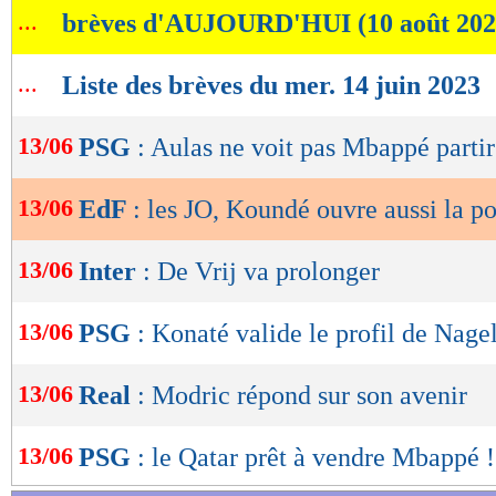
...
brèves d'AUJOURD'HUI (10 août 202
de
lecture
...
Liste des brèves du mer. 14 juin 2023
OK
13/06
PSG
: Aulas ne voit pas Mbappé partir
13/06
EdF
: les JO, Koundé ouvre aussi la po
13/06
Inter
: De Vrij va prolonger
13/06
PSG
: Konaté valide le profil de Nag
13/06
Real
: Modric répond sur son avenir
13/06
PSG
: le Qatar prêt à vendre Mbappé !