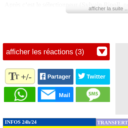
Après c’est le sélectionneur (Sylvain Ripoll, n
afficher la suite ..
évidemment. Mais disputer des JO, surtout en 
expérience", a reconnu l'ancien Bordelais en c
mardi.
Lu 13.602 fois
- Damien Da Silva 
afficher les réactions (3)
T
+/-
T
Partager
Twitter
Règlez la
taille du
Mail
texte
pour
l'adapter
à vos
INFOS 24h/24
TRANSFERT
préférences